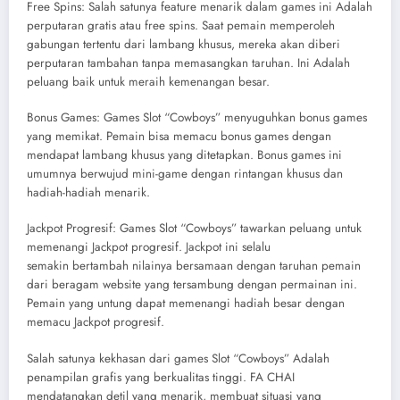
Free Spins: Salah satunya feature menarik dalam games ini Adalah
perputaran gratis atau free spins. Saat pemain memperoleh
gabungan tertentu dari lambang khusus, mereka akan diberi
perputaran tambahan tanpa memasangkan taruhan. Ini Adalah
peluang baik untuk meraih kemenangan besar.
Bonus Games: Games Slot “Cowboys” menyuguhkan bonus games
yang memikat. Pemain bisa memacu bonus games dengan
mendapat lambang khusus yang ditetapkan. Bonus games ini
umumnya berwujud mini-game dengan rintangan khusus dan
hadiah-hadiah menarik.
Jackpot Progresif: Games Slot “Cowboys” tawarkan peluang untuk
memenangi Jackpot progresif. Jackpot ini selalu
semakin bertambah nilainya bersamaan dengan taruhan pemain
dari beragam website yang tersambung dengan permainan ini.
Pemain yang untung dapat memenangi hadiah besar dengan
memacu Jackpot progresif.
Salah satunya kekhasan dari games Slot “Cowboys” Adalah
penampilan grafis yang berkualitas tinggi. FA CHAI
mendatangkan detil yang menarik, membuat situasi yang