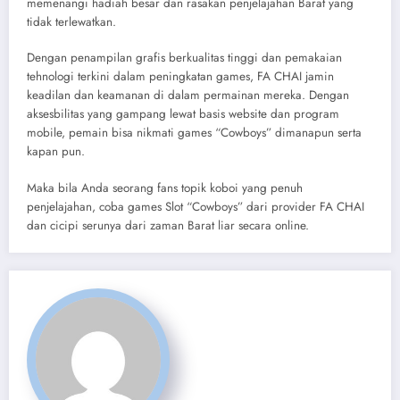
memenangi hadiah besar dan rasakan penjelajahan Barat yang
tidak terlewatkan.
Dengan penampilan grafis berkualitas tinggi dan pemakaian
tehnologi terkini dalam peningkatan games, FA CHAI jamin
keadilan dan keamanan di dalam permainan mereka. Dengan
aksesbilitas yang gampang lewat basis website dan program
mobile, pemain bisa nikmati games “Cowboys” dimanapun serta
kapan pun.
Maka bila Anda seorang fans topik koboi yang penuh
penjelajahan, coba games Slot “Cowboys” dari provider FA CHAI
dan cicipi serunya dari zaman Barat liar secara online.