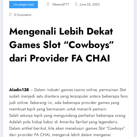
Uncategorized
Okewod777
June 25, 2023
0 Comments
Mengenali Lebih Dekat
Games Slot “Cowboys”
dari Provider FA CHAI
Aladin138
– Dalam industri games casino online, permainan Slot
sudah menjadi satu diantara yang terpopuler antara beberapa fans
judi online. Sekarang ini, ada beberapa provider games yang
membuat topik yang bermacam untuk menarik pemain.
Salah satunya topik yang mengundang perhatian beberapa orang
Adalah pola hidup koboi di Amerika Serikat yang legendaris.
Dalam artikel berikut, kita akan menelusuri games Slot “Cowboys”
dari provider FA CHAI, mengeruk lebih dalam mengenai