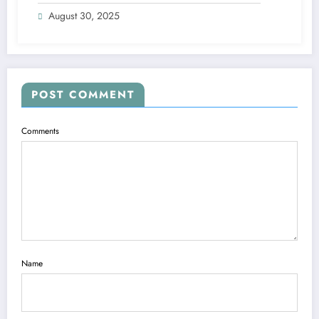
August 30, 2025
POST COMMENT
Comments
Name