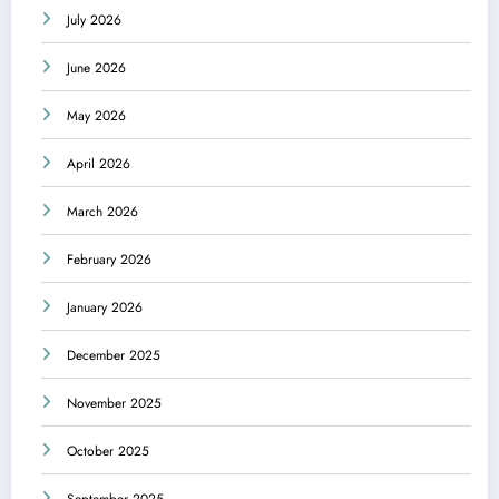
July 2026
June 2026
May 2026
April 2026
March 2026
February 2026
January 2026
December 2025
November 2025
October 2025