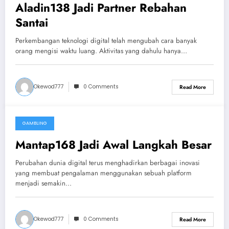
Aladin138 Jadi Partner Rebahan
Santai
Perkembangan teknologi digital telah mengubah cara banyak
orang mengisi waktu luang. Aktivitas yang dahulu hanya…
Okewod777
0 Comments
Read More
GAMBLING
July 27, 2026
Mantap168 Jadi Awal Langkah Besar
Perubahan dunia digital terus menghadirkan berbagai inovasi
yang membuat pengalaman menggunakan sebuah platform
menjadi semakin…
Okewod777
0 Comments
Read More