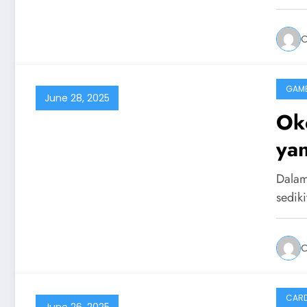
GAM
June 28, 2025
Ok
yan
Dalam
sedik
CAR
June 26, 2025