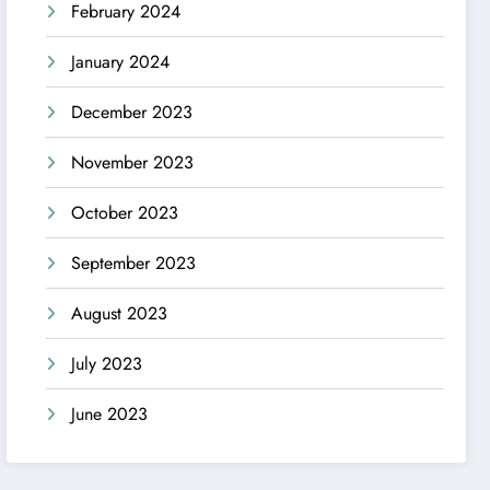
February 2024
January 2024
December 2023
November 2023
October 2023
September 2023
August 2023
July 2023
June 2023