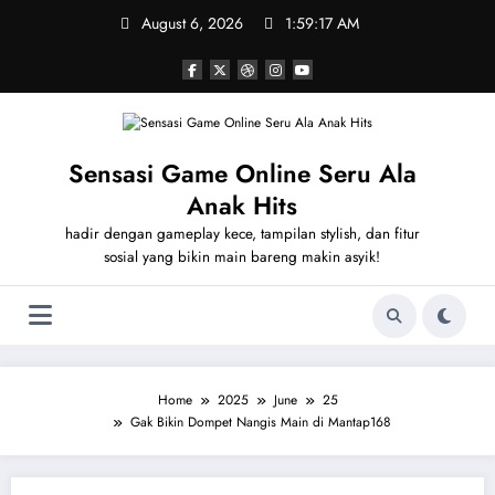
Skip
August 6, 2026
1:59:18 AM
to
content
Sensasi Game Online Seru Ala
Anak Hits
hadir dengan gameplay kece, tampilan stylish, dan fitur
sosial yang bikin main bareng makin asyik!
Home
2025
June
25
Gak Bikin Dompet Nangis Main di Mantap168