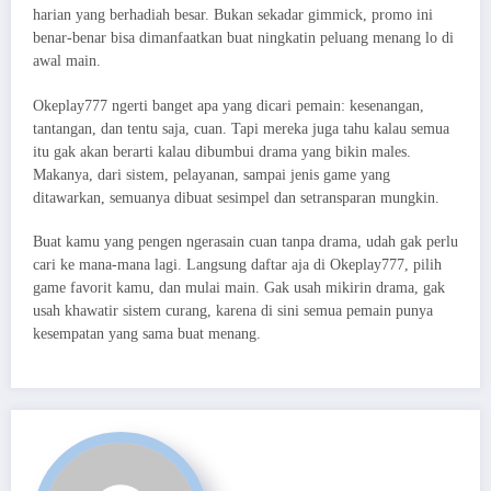
harian yang berhadiah besar. Bukan sekadar gimmick, promo ini
benar-benar bisa dimanfaatkan buat ningkatin peluang menang lo di
awal main.
Okeplay777 ngerti banget apa yang dicari pemain: kesenangan,
tantangan, dan tentu saja, cuan. Tapi mereka juga tahu kalau semua
itu gak akan berarti kalau dibumbui drama yang bikin males.
Makanya, dari sistem, pelayanan, sampai jenis game yang
ditawarkan, semuanya dibuat sesimpel dan setransparan mungkin.
Buat kamu yang pengen ngerasain cuan tanpa drama, udah gak perlu
cari ke mana-mana lagi. Langsung daftar aja di Okeplay777, pilih
game favorit kamu, dan mulai main. Gak usah mikirin drama, gak
usah khawatir sistem curang, karena di sini semua pemain punya
kesempatan yang sama buat menang.