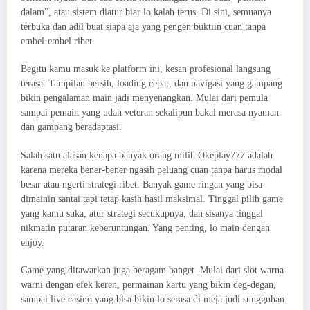
dalam”, atau sistem diatur biar lo kalah terus. Di sini, semuanya
terbuka dan adil buat siapa aja yang pengen buktiin cuan tanpa
embel-embel ribet.
Begitu kamu masuk ke platform ini, kesan profesional langsung
terasa. Tampilan bersih, loading cepat, dan navigasi yang gampang
bikin pengalaman main jadi menyenangkan. Mulai dari pemula
sampai pemain yang udah veteran sekalipun bakal merasa nyaman
dan gampang beradaptasi.
Salah satu alasan kenapa banyak orang milih Okeplay777 adalah
karena mereka bener-bener ngasih peluang cuan tanpa harus modal
besar atau ngerti strategi ribet. Banyak game ringan yang bisa
dimainin santai tapi tetap kasih hasil maksimal. Tinggal pilih game
yang kamu suka, atur strategi secukupnya, dan sisanya tinggal
nikmatin putaran keberuntungan. Yang penting, lo main dengan
enjoy.
Game yang ditawarkan juga beragam banget. Mulai dari slot warna-
warni dengan efek keren, permainan kartu yang bikin deg-degan,
sampai live casino yang bisa bikin lo serasa di meja judi sungguhan.