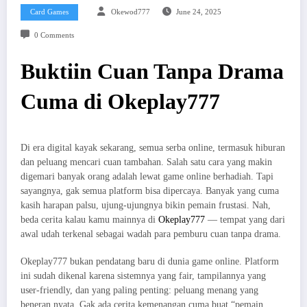
Card Games
Okewod777
June 24, 2025
0 Comments
Buktiin Cuan Tanpa Drama
Cuma di Okeplay777
Di era digital kayak sekarang, semua serba online, termasuk hiburan
dan peluang mencari cuan tambahan. Salah satu cara yang makin
digemari banyak orang adalah lewat game online berhadiah. Tapi
sayangnya, gak semua platform bisa dipercaya. Banyak yang cuma
kasih harapan palsu, ujung-ujungnya bikin pemain frustasi. Nah,
beda cerita kalau kamu mainnya di
Okeplay777
— tempat yang dari
awal udah terkenal sebagai wadah para pemburu cuan tanpa drama.
Okeplay777 bukan pendatang baru di dunia game online. Platform
ini sudah dikenal karena sistemnya yang fair, tampilannya yang
user-friendly, dan yang paling penting: peluang menang yang
beneran nyata. Gak ada cerita kemenangan cuma buat “pemain