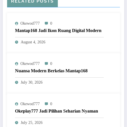
RELATED POSTS
Okewod777
0
Mantap168 Jadi Ikon Ruang Digital Modern
August 4, 2026
Okewod777
0
Nuansa Modern Berkelas Mantap168
July 30, 2026
Okewod777
0
Okeplay777 Jadi Pilihan Seharian Nyaman
July 25, 2026