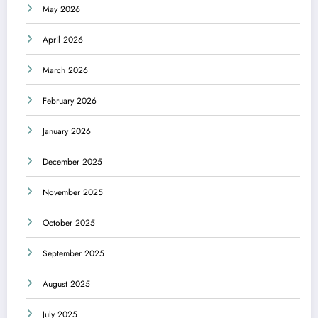
May 2026
April 2026
March 2026
February 2026
January 2026
December 2025
November 2025
October 2025
September 2025
August 2025
July 2025