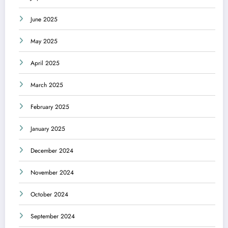
June 2025
May 2025
April 2025
March 2025
February 2025
January 2025
December 2024
November 2024
October 2024
September 2024