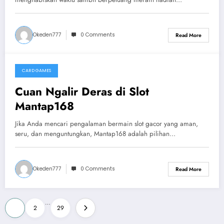
Okeden777
0 Comments
Read More
CARD GAMES
April 29, 2025
Cuan Ngalir Deras di Slot
Mantap168
Jika Anda mencari pengalaman bermain slot gacor yang aman,
seru, dan menguntungkan, Mantap168 adalah pilihan…
Okeden777
0 Comments
Read More
Posts
…
1
2
29
pagination