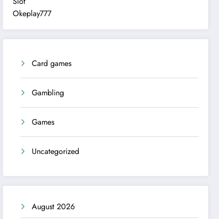
Slot
Okeplay777
Card games
Gambling
Games
Uncategorized
August 2026