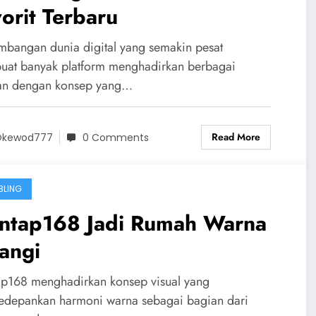
orit Terbaru
mbangan dunia digital yang semakin pesat
at banyak platform menghadirkan berbagai
an dengan konsep yang…
Read More
Okewod777
0 Comments
LING
ntap168 Jadi Rumah Warna
angi
p168 menghadirkan konsep visual yang
depankan harmoni warna sebagai bagian dari