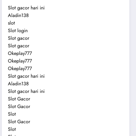
Slot gacor hari ini
Aladin138
slot
Slot login
Slot gacor
Slot gacor
Okeplay777
Okeplay777
Okeplay777
Slot gacor hari ini
Aladin138
Slot gacor hari ini
Slot Gacor
Slot Gacor
Slot
Slot Gacor
Slot