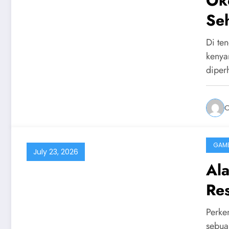
Oke
Se
Di te
kenya
diper
GAMB
July 23, 2026
Ala
Re
Perke
sebua