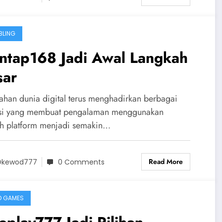
LING
ntap168 Jadi Awal Langkah
sar
ahan dunia digital terus menghadirkan berbagai
si yang membuat pengalaman menggunakan
h platform menjadi semakin…
Read More
Okewod777
0 Comments
D GAMES