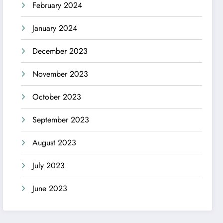
February 2024
January 2024
December 2023
November 2023
October 2023
September 2023
August 2023
July 2023
June 2023