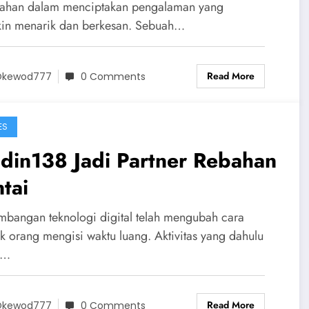
ahan dalam menciptakan pengalaman yang
in menarik dan berkesan. Sebuah…
Read More
Okewod777
0 Comments
ES
din138 Jadi Partner Rebahan
tai
mbangan teknologi digital telah mengubah cara
k orang mengisi waktu luang. Aktivitas yang dahulu
a…
Read More
Okewod777
0 Comments