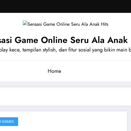
asi Game Online Seru Ala Anak 
y kece, tampilan stylish, dan fitur sosial yang bikin main 
Home
D GAMES