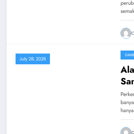
perub
semak
GAM
July 28, 2026
Ala
San
Perke
banya
hany