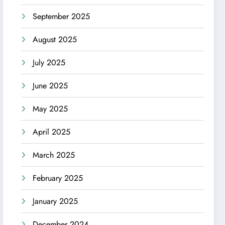
September 2025
August 2025
July 2025
June 2025
May 2025
April 2025
March 2025
February 2025
January 2025
December 2024