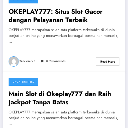
February 28, 2025
OKEPLAY777: Situs Slot Gacor
dengan Pelayanan Terbaik
OKEPLAY777 merupakan salah satu platform terkemuka di dunia
perjudian online yang menawarkan berbagai permainan menarik,
…
Okeden777
0 Comments
Read More
UNCATEGORIZED
February 27, 2025
Main Slot di Okeplay777 dan Raih
Jackpot Tanpa Batas
OKEPLAY777 merupakan salah satu platform terkemuka di dunia
perjudian online yang menawarkan berbagai permainan menarik,
…