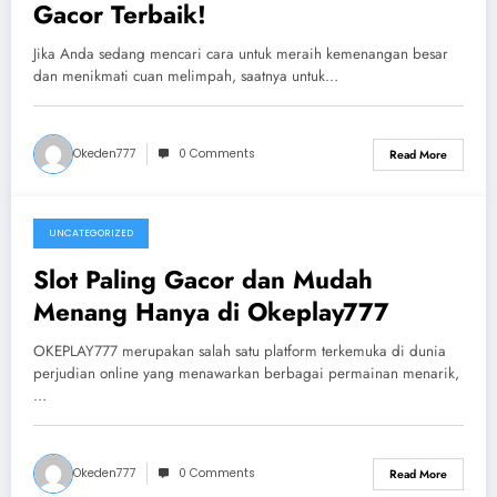
Gacor Terbaik!
Jika Anda sedang mencari cara untuk meraih kemenangan besar
dan menikmati cuan melimpah, saatnya untuk…
Okeden777
0 Comments
Read More
UNCATEGORIZED
February 14, 2025
Slot Paling Gacor dan Mudah
Menang Hanya di Okeplay777
OKEPLAY777 merupakan salah satu platform terkemuka di dunia
perjudian online yang menawarkan berbagai permainan menarik,
…
Okeden777
0 Comments
Read More