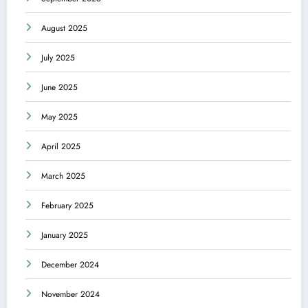
August 2025
July 2025
June 2025
May 2025
April 2025
March 2025
February 2025
January 2025
December 2024
November 2024