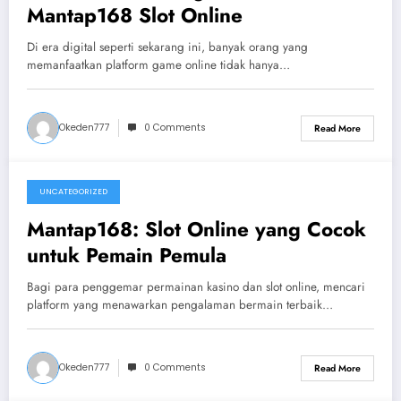
Mantap168 Slot Online
Di era digital seperti sekarang ini, banyak orang yang
memanfaatkan platform game online tidak hanya…
Okeden777
0 Comments
Read More
UNCATEGORIZED
February 24, 2025
Mantap168: Slot Online yang Cocok
untuk Pemain Pemula
Bagi para penggemar permainan kasino dan slot online, mencari
platform yang menawarkan pengalaman bermain terbaik…
Okeden777
0 Comments
Read More