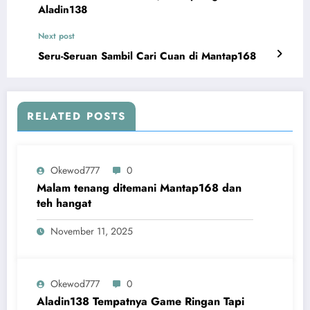
Aladin138
Next post
Seru-Seruan Sambil Cari Cuan di Mantap168
RELATED POSTS
Okewod777
0
Malam tenang ditemani Mantap168 dan
teh hangat
November 11, 2025
Okewod777
0
Aladin138 Tempatnya Game Ringan Tapi