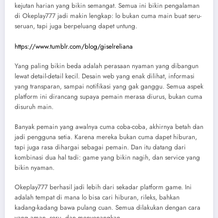
kejutan harian yang bikin semangat. Semua ini bikin pengalaman
di Okeplay777 jadi makin lengkap: lo bukan cuma main buat seru-
seruan, tapi juga berpeluang dapet untung.
https://www.tumblr.com/blog/giselreliana
Yang paling bikin beda adalah perasaan nyaman yang dibangun
lewat detail-detail kecil. Desain web yang enak dilihat, informasi
yang transparan, sampai notifikasi yang gak ganggu. Semua aspek
platform ini dirancang supaya pemain merasa diurus, bukan cuma
disuruh main.
Banyak pemain yang awalnya cuma coba-coba, akhirnya betah dan
jadi pengguna setia. Karena mereka bukan cuma dapet hiburan,
tapi juga rasa dihargai sebagai pemain. Dan itu datang dari
kombinasi dua hal tadi: game yang bikin nagih, dan service yang
bikin nyaman.
Okeplay777 berhasil jadi lebih dari sekadar platform game. Ini
adalah tempat di mana lo bisa cari hiburan, rileks, bahkan
kadang-kadang bawa pulang cuan. Semua dilakukan dengan cara
yang aman, seru, dan menyenangkan.