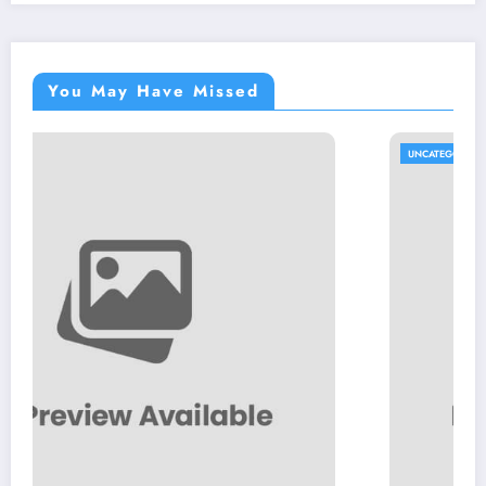
You May Have Missed
UNCATEGORIZED