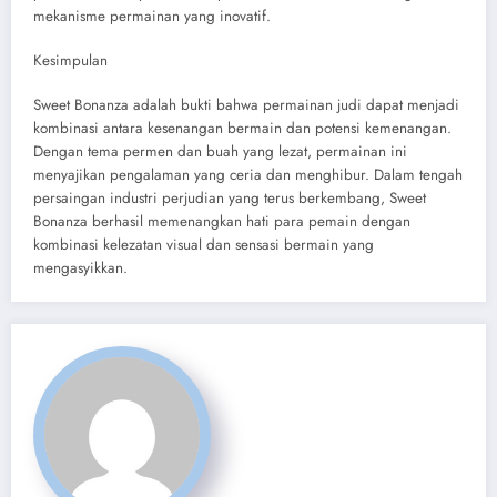
mekanisme permainan yang inovatif.
Kesimpulan
Sweet Bonanza adalah bukti bahwa permainan judi dapat menjadi
kombinasi antara kesenangan bermain dan potensi kemenangan.
Dengan tema permen dan buah yang lezat, permainan ini
menyajikan pengalaman yang ceria dan menghibur. Dalam tengah
persaingan industri perjudian yang terus berkembang, Sweet
Bonanza berhasil memenangkan hati para pemain dengan
kombinasi kelezatan visual dan sensasi bermain yang
mengasyikkan.