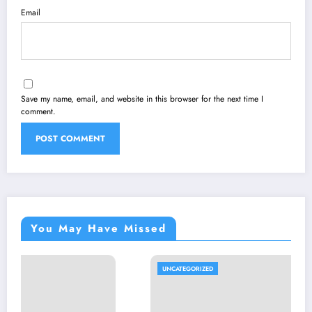
Email
Save my name, email, and website in this browser for the next time I
comment.
You May Have Missed
UNCATEGORIZED