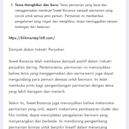
Tema Menghibur dan Seru:
Tema permainan yang lezat dan
menggemaskan membuat Sweet Bonanza menjadi permainan yang
cocok untuk semua jenis pemain. Permainan ini memberikan
pengalaman yang ringan dan menghibur, tanpa meninggalkan sensasi
tantangan dan keseruan.
https://klikmantap168.com/
Dampak dalam Industri Perjudian
Sweet Bonanza telah membawa dampak positif dalam industri
perjudian daring. Pertama-tama, permainan ini menunjukkan
bahwa tema yang menggemaskan dan warna-warni juga dapat
mengundang para pemain dewasa untuk bermain. Ini telah
membuka pintu bagi pengembangan permainan dengan tema
yang lebih beragam dan menarik.
Selain itu, Sweet Bonanza juga menunjukkan bahwa mekanisme
permainan yang unik, seperti mekanisme pembayaran cluster dan
fitur tumble, dapat menciptakan pengalaman bermain yang
menyenangkan dan berbeda. Ini mendorong pengembang
permainan lainnya untuk berpikir kreatif dalam merancang