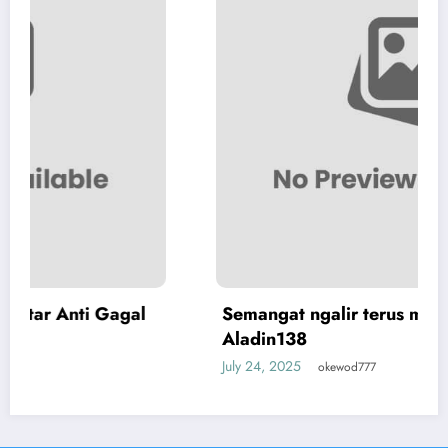
al
Semangat ngalir terus main bareng
Aladin138
July 24, 2025
okewod777