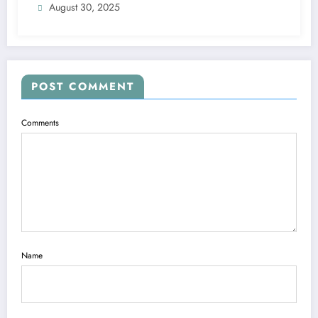
August 30, 2025
POST COMMENT
Comments
Name