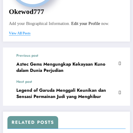
Okewod777
Add your Biographical Information.
Edit your Profile
now.
View All Posts
Previous post
Aztec Gems Mengungkap Kekayaan Kuno
dalam Dunia Perjudian
Next post
Legend of Garuda Menggali Keunikan dan
Sensasi Permainan Judi yang Menghibur
RELATED POSTS