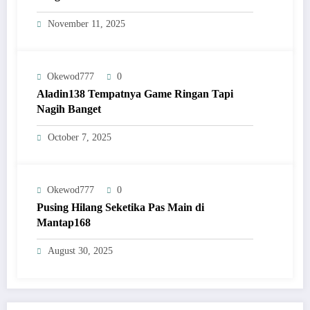
November 11, 2025
Okewod777
0
Aladin138 Tempatnya Game Ringan Tapi
Nagih Banget
October 7, 2025
Okewod777
0
Pusing Hilang Seketika Pas Main di
Mantap168
August 30, 2025