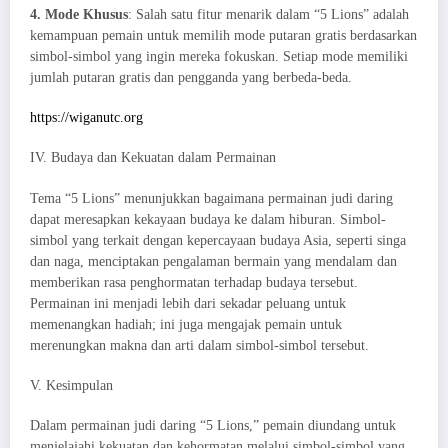
4. Mode Khusus
: Salah satu fitur menarik dalam “5 Lions” adalah
kemampuan pemain untuk memilih mode putaran gratis berdasarkan
simbol-simbol yang ingin mereka fokuskan. Setiap mode memiliki
jumlah putaran gratis dan pengganda yang berbeda-beda.
https://wiganutc.org
IV. Budaya dan Kekuatan dalam Permainan
Tema “5 Lions” menunjukkan bagaimana permainan judi daring
dapat meresapkan kekayaan budaya ke dalam hiburan. Simbol-
simbol yang terkait dengan kepercayaan budaya Asia, seperti singa
dan naga, menciptakan pengalaman bermain yang mendalam dan
memberikan rasa penghormatan terhadap budaya tersebut.
Permainan ini menjadi lebih dari sekadar peluang untuk
memenangkan hadiah; ini juga mengajak pemain untuk
merenungkan makna dan arti dalam simbol-simbol tersebut.
V. Kesimpulan
Dalam permainan judi daring “5 Lions,” pemain diundang untuk
menjelajahi kekuatan dan kehormatan melalui simbol-simbol yang