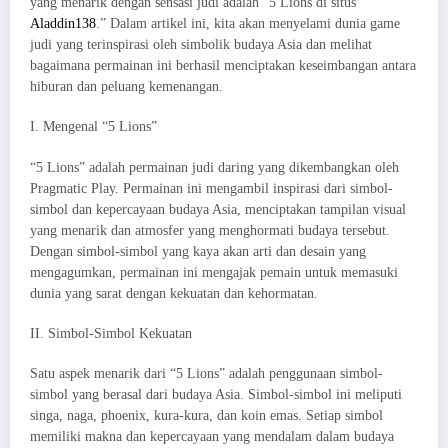
yang menarik dengan sensasi judi adalah “5 Lions di situs
Aladdin138
.” Dalam artikel ini, kita akan menyelami dunia game
judi yang terinspirasi oleh simbolik budaya Asia dan melihat
bagaimana permainan ini berhasil menciptakan keseimbangan antara
hiburan dan peluang kemenangan.
I. Mengenal “5 Lions”
“5 Lions” adalah permainan judi daring yang dikembangkan oleh
Pragmatic Play. Permainan ini mengambil inspirasi dari simbol-
simbol dan kepercayaan budaya Asia, menciptakan tampilan visual
yang menarik dan atmosfer yang menghormati budaya tersebut.
Dengan simbol-simbol yang kaya akan arti dan desain yang
mengagumkan, permainan ini mengajak pemain untuk memasuki
dunia yang sarat dengan kekuatan dan kehormatan.
II. Simbol-Simbol Kekuatan
Satu aspek menarik dari “5 Lions” adalah penggunaan simbol-
simbol yang berasal dari budaya Asia. Simbol-simbol ini meliputi
singa, naga, phoenix, kura-kura, dan koin emas. Setiap simbol
memiliki makna dan kepercayaan yang mendalam dalam budaya