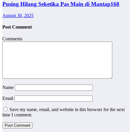
Pusing Hilang Seketika Pas Main di Mantap168
August 30, 2025
Post Comment
Comments
Name
Email
Save my name, email, and website in this browser for the next
time I comment.