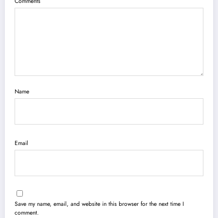
Comments
Name
Email
Save my name, email, and website in this browser for the next time I
comment.