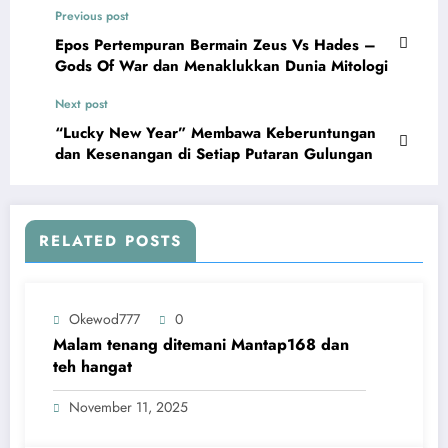
Previous post
Epos Pertempuran Bermain Zeus Vs Hades –
Gods Of War dan Menaklukkan Dunia Mitologi
Next post
“Lucky New Year” Membawa Keberuntungan
dan Kesenangan di Setiap Putaran Gulungan
RELATED POSTS
Okewod777
0
Malam tenang ditemani Mantap168 dan
teh hangat
November 11, 2025