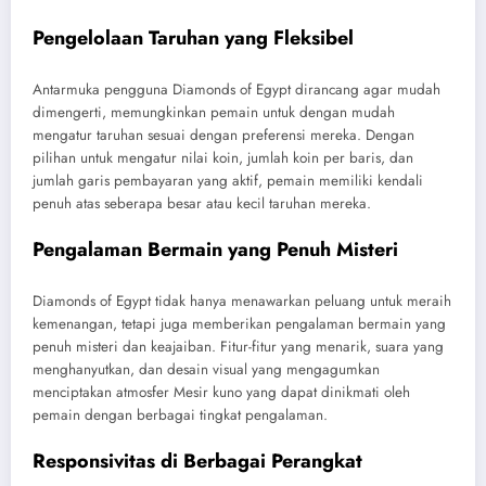
Pengelolaan Taruhan yang Fleksibel
Antarmuka pengguna Diamonds of Egypt dirancang agar mudah
dimengerti, memungkinkan pemain untuk dengan mudah
mengatur taruhan sesuai dengan preferensi mereka. Dengan
pilihan untuk mengatur nilai koin, jumlah koin per baris, dan
jumlah garis pembayaran yang aktif, pemain memiliki kendali
penuh atas seberapa besar atau kecil taruhan mereka.
Pengalaman Bermain yang Penuh Misteri
Diamonds of Egypt tidak hanya menawarkan peluang untuk meraih
kemenangan, tetapi juga memberikan pengalaman bermain yang
penuh misteri dan keajaiban. Fitur-fitur yang menarik, suara yang
menghanyutkan, dan desain visual yang mengagumkan
menciptakan atmosfer Mesir kuno yang dapat dinikmati oleh
pemain dengan berbagai tingkat pengalaman.
Responsivitas di Berbagai Perangkat