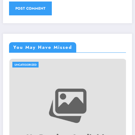
You May Have Missed
UNCATEGORIZED