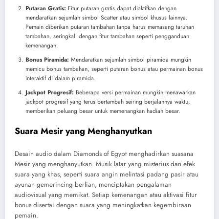
Putaran Gratis:
Fitur putaran gratis dapat diaktifkan dengan
mendaratkan sejumlah simbol Scatter atau simbol khusus lainnya.
Pemain diberikan putaran tambahan tanpa harus memasang taruhan
tambahan, seringkali dengan fitur tambahan seperti pengganduan
kemenangan.
Bonus Piramida:
Mendaratkan sejumlah simbol piramida mungkin
memicu bonus tambahan, seperti putaran bonus atau permainan bonus
interaktif di dalam piramida.
Jackpot Progresif:
Beberapa versi permainan mungkin menawarkan
jackpot progresif yang terus bertambah seiring berjalannya waktu,
memberikan peluang besar untuk memenangkan hadiah besar.
Suara Mesir yang Menghanyutkan
Desain audio dalam Diamonds of Egypt menghadirkan suasana
Mesir yang menghanyutkan. Musik latar yang misterius dan efek
suara yang khas, seperti suara angin melintasi padang pasir atau
ayunan gemerincing berlian, menciptakan pengalaman
audiovisual yang memikat. Setiap kemenangan atau aktivasi fitur
bonus disertai dengan suara yang meningkatkan kegembiraan
pemain.