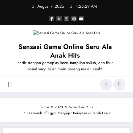
Skip
August 7, 2026
4:25:30 AM
to
content
Sensasi Game Online Seru Ala
Anak Hits
hadir dengan gameplay kece, tampilan stylish, dan fitur
sosial yang bikin main bareng makin asyik!
Home
2023
November
17
Diamonds of Egypt Mengejar Kekayaan di Tanah Firaun