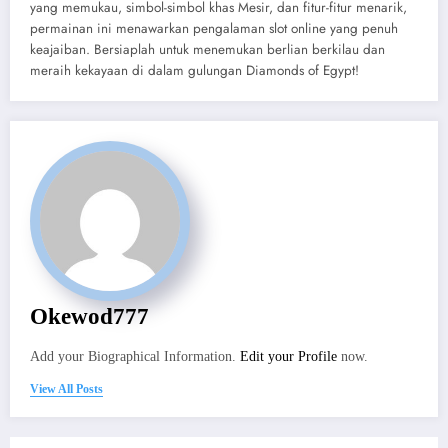
yang memukau, simbol-simbol khas Mesir, dan fitur-fitur menarik,
permainan ini menawarkan pengalaman slot online yang penuh
keajaiban. Bersiaplah untuk menemukan berlian berkilau dan
meraih kekayaan di dalam gulungan Diamonds of Egypt!
Okewod777
Add your Biographical Information.
Edit your Profile
now.
View All Posts