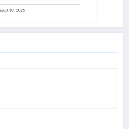
ugust 30, 2025