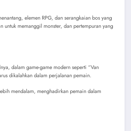
g menantang, elemen RPG, dan serangkaian bos yang
n untuk memanggil monster, dan pertempuran yang
alnya, dalam game-game modern seperti “Van
arus dikalahkan dalam perjalanan pemain.
gan lebih mendalam, menghadirkan pemain dalam