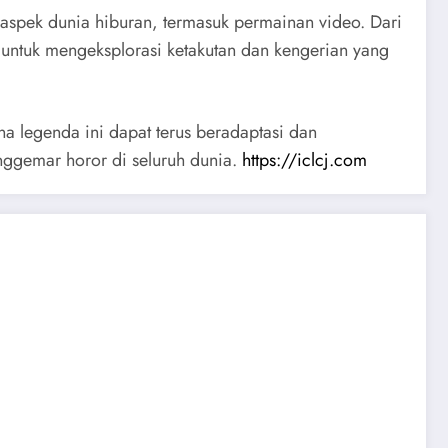
 aspek dunia hiburan, termasuk permainan video. Dari
untuk mengeksplorasi ketakutan dan kengerian yang
a legenda ini dapat terus beradaptasi dan
nggemar horor di seluruh dunia.
https://iclcj.com