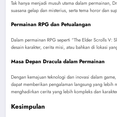
Tak hanya menjadi musuh utama dalam permainan, Dra
suasana gelap dan misterius, serta tema horor dan super
Permainan RPG dan Petualangan
Dalam permainan RPG seperti “The Elder Scrolls V: S
desain karakter, cerita misi, atau bahkan di lokasi 
Masa Depan Dracula dalam Permainan
Dengan kemajuan teknologi dan inovasi dalam game,
dapat memberikan pengalaman langsung yang lebih men
menghadirkan cerita yang lebih kompleks dan karakter
Kesimpulan