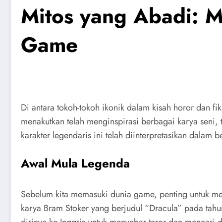
Mitos yang Abadi: 
Game
Di antara tokoh-tokoh ikonik dalam kisah horor dan fi
menakutkan telah menginspirasi berbagai karya seni, t
karakter legendaris ini telah diinterpretasikan dal
Awal Mula Legenda
Sebelum kita memasuki dunia game, penting untuk mem
karya Bram Stoker yang berjudul “Dracula” pada tah