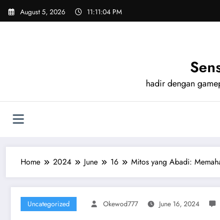
Skip
August 5, 2026
11:11:05 PM
to
content
Sens
hadir dengan gamepla
Home
2024
June
16
Mitos yang Abadi: Memah
Uncategorized
Okewod777
June 16, 2024