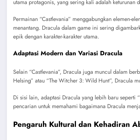
utama protagonis, yang sering kali adalah keturunan d
Permainan “Castlevania” menggabungkan elemen-elemen
menantang. Dracula dalam game ini sering digamba
epik dengan karakter-karakter utama.
Adaptasi Modern dan Variasi Dracula
Selain “Castlevania”, Dracula juga muncul dalam be
Helsing” atau “The Witcher 3: Wild Hunt”, Dracula m
Di sisi lain, adaptasi Dracula yang lebih baru seper
pencarian untuk memahami bagaimana Dracula menjad
Pengaruh Kultural dan Kehadiran A