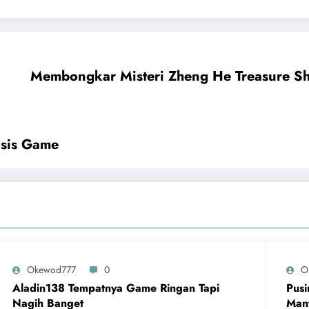
Membongkar Misteri Zheng He Treasure Sh
isis Game
Okewod777
0
O
Aladin138 Tempatnya Game Ringan Tapi
Pusi
Nagih Banget
Man