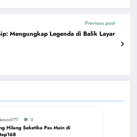
Previous post
ip: Mengungkap Legenda di Balik Layar
kewod777
0
ng Hilang Seketika Pas Main di
tap168