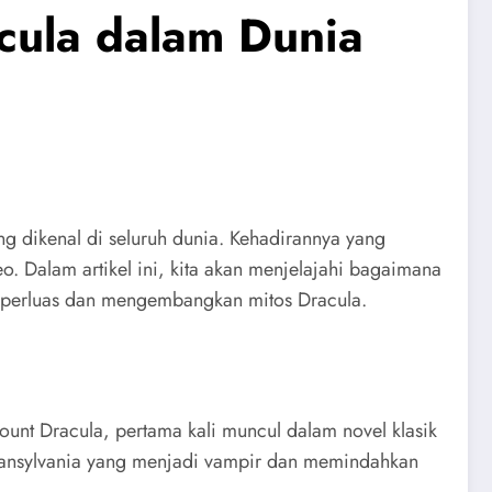
cula dalam Dunia
ng dikenal di seluruh dunia. Kehadirannya yang
eo. Dalam artikel ini, kita akan menjelajahi bagaimana
memperluas dan mengembangkan mitos Dracula.
unt Dracula, pertama kali muncul dalam novel klasik
Transylvania yang menjadi vampir dan memindahkan