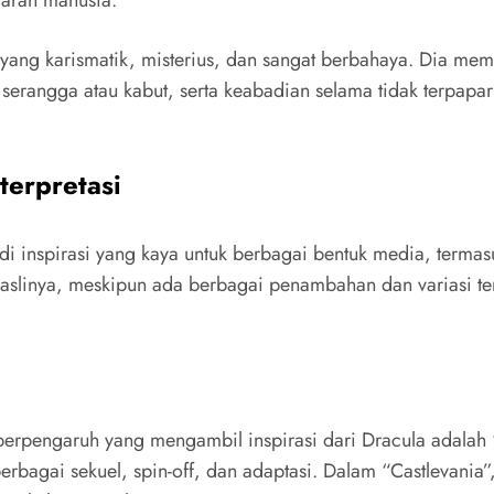
darah manusia.
yang karismatik, misterius, dan sangat berbahaya. Dia memi
rangga atau kabut, serta keabadian selama tidak terpapar
terpretasi
di inspirasi yang kaya untuk berbagai bentuk media, termas
 aslinya, meskipun ada berbagai penambahan dan variasi te
 berpengaruh yang mengambil inspirasi dari Dracula adalah 
erbagai sekuel, spin-off, dan adaptasi. Dalam “Castlevani