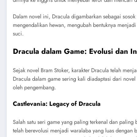
dirinya ke Inggris untuk menyebar teror dan mencari 
Dalam novel ini, Dracula digambarkan sebagai sosok 
mengendalikan hewan, mengubah bentuknya menjadi se
suci.
Dracula dalam Game: Evolusi dan In
Sejak novel Bram Stoker, karakter Dracula telah menja
Dracula dalam game sering kali diadaptasi dari novel
oleh pengembang.
Castlevania: Legacy of Dracula
Salah satu seri game yang paling terkenal dan paling
telah berevolusi menjadi waralaba yang luas dengan b