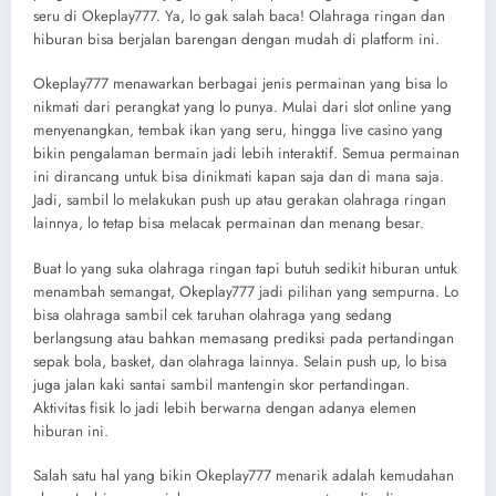
seru di Okeplay777. Ya, lo gak salah baca! Olahraga ringan dan
hiburan bisa berjalan barengan dengan mudah di platform ini.
Okeplay777 menawarkan berbagai jenis permainan yang bisa lo
nikmati dari perangkat yang lo punya. Mulai dari slot online yang
menyenangkan, tembak ikan yang seru, hingga live casino yang
bikin pengalaman bermain jadi lebih interaktif. Semua permainan
ini dirancang untuk bisa dinikmati kapan saja dan di mana saja.
Jadi, sambil lo melakukan push up atau gerakan olahraga ringan
lainnya, lo tetap bisa melacak permainan dan menang besar.
Buat lo yang suka olahraga ringan tapi butuh sedikit hiburan untuk
menambah semangat, Okeplay777 jadi pilihan yang sempurna. Lo
bisa olahraga sambil cek taruhan olahraga yang sedang
berlangsung atau bahkan memasang prediksi pada pertandingan
sepak bola, basket, dan olahraga lainnya. Selain push up, lo bisa
juga jalan kaki santai sambil mantengin skor pertandingan.
Aktivitas fisik lo jadi lebih berwarna dengan adanya elemen
hiburan ini.
Salah satu hal yang bikin Okeplay777 menarik adalah kemudahan