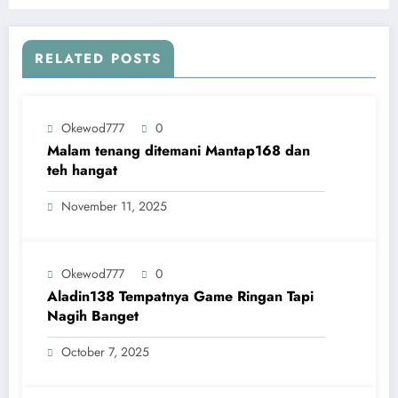
RELATED POSTS
Okewod777
0
Malam tenang ditemani Mantap168 dan
teh hangat
November 11, 2025
Okewod777
0
Aladin138 Tempatnya Game Ringan Tapi
Nagih Banget
October 7, 2025