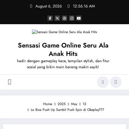
Skip
August 6, 2026
12:56:16 AM
to
content
Sensasi Game Online Seru Ala
Anak Hits
hadir dengan gameplay kece, tampilan stylish, dan fitur
sosial yang bikin main bareng makin asyik!
Home
2025
May
13
Lo Bisa Push Up Sambil Push Spin di Okeplay777