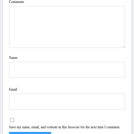
Comments
Name
Email
Save my name, email, and website in this browser for the next time I comment.