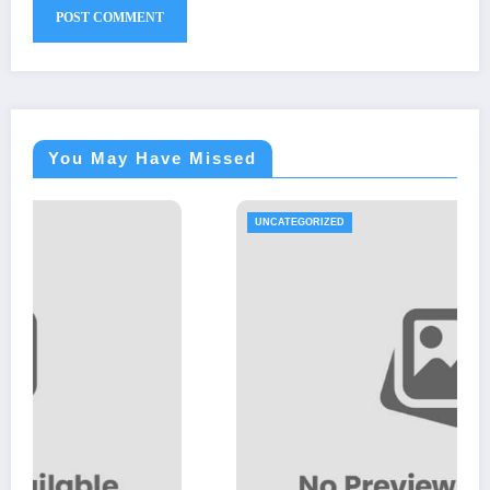
You May Have Missed
UNCATEGORIZED