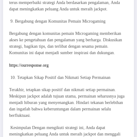
terus memperbaiki strategi Anda berdasarkan pengalaman, Anda
dapat meningkatkan peluang Anda untuk meraih jackpot.
9. Bergabung dengan Komunitas Pemain Microgaming
Bergabung dengan komunitas pemain Microgaming memberikan
akses ke pengetahuan dan pengalaman yang berharga. Diskusikan
strategi, bagikan tips, dan terlibat dengan sesama pemain.
Komunitas ini dapat menjadi sumber inspirasi dan dukungan.
https://ourresponse.org
10. Tetapkan Sikap Positif dan Nikmati Setiap Permainan
Terakhir, tetapkan sikap positif dan nikmati setiap permainan.
Meskipun jackpot adalah tujuan utama, permainan seharusnya juga
menjadi hiburan yang menyenangkan. Hindari tekanan berlebihan
dan ingatlah bahwa keberuntungan dalam permainan selalu
berfluktuasi.
Kesimpulan Dengan mengikuti strategi ini, Anda dapat
meningkatkan peluang Anda untuk meraih jackpot dan menggali