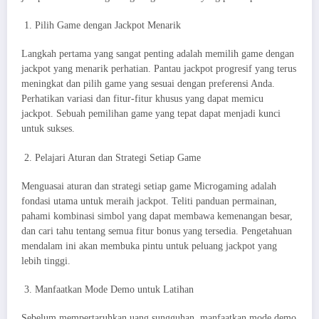
1. Pilih Game dengan Jackpot Menarik
Langkah pertama yang sangat penting adalah memilih game dengan
jackpot yang menarik perhatian. Pantau jackpot progresif yang terus
meningkat dan pilih game yang sesuai dengan preferensi Anda.
Perhatikan variasi dan fitur-fitur khusus yang dapat memicu
jackpot. Sebuah pemilihan game yang tepat dapat menjadi kunci
untuk sukses.
2. Pelajari Aturan dan Strategi Setiap Game
Menguasai aturan dan strategi setiap game Microgaming adalah
fondasi utama untuk meraih jackpot. Teliti panduan permainan,
pahami kombinasi simbol yang dapat membawa kemenangan besar,
dan cari tahu tentang semua fitur bonus yang tersedia. Pengetahuan
mendalam ini akan membuka pintu untuk peluang jackpot yang
lebih tinggi.
3. Manfaatkan Mode Demo untuk Latihan
Sebelum mempertaruhkan uang sungguhan, manfaatkan mode demo