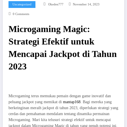
Uncategorized
Okeden777
November 14, 2023
0 Comments
Microgaming Magic:
Strategi Efektif untuk
Mencapai Jackpot di Tahun
2023
Microgaming terus memukau pemain dengan game inovatif dan
peluang jackpot yang memikat di
mantap168
. Bagi mereka yang
berkeinginan meraih jackpot di tahun 2023, diperlukan strategi yang
cerdas dan pemahaman mendalam tentang dinamika permainan
Microgaming. Mari kita telusuri strategi efektif untuk mencapai
jackpot dalam Microgaming Magic di tahun yang penuh potensi ini.