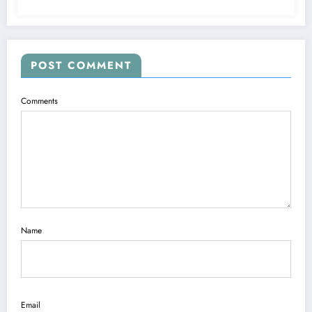
POST COMMENT
Comments
Name
Email