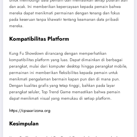
untuk melindungi data pemain dan memastikan setiap putaran adil
dan acak. Ini memberikan kepercayaan kepada pemain bahwa
mereka dapat menikmati permainan dengan tenang dan fokus
pada keseruan tanpa khawatir tentang keamanan data pribadi
mereka.
Kompatibilitas Platform
Kung Fu Showdown dirancang dengan memperhatikan
kompatibilitas platform yang luas. Dapat dimainkan di berbagai
perangkat, mulai dari komputer desktop hingga perangkat mobile,
permainan ini memberikan fleksibilitas kepada pemain untuk
menikmati pengalaman bermain kapan pun dan di mana pun.
Dengan kualitas grafis yang tetap tinggi, bahkan pada layar
perangkat seluler, Top Trend Game memastikan bahwa pemain
dapat menikmati visual yang memukau di setiap platform.
https://cpsaarizona.org
Kesimpulan