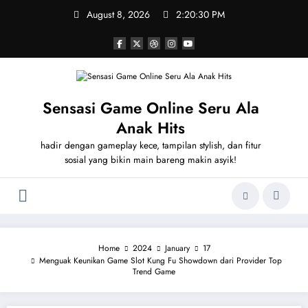
Skip
August 8, 2026
2:20:30 PM
to
content
Sensasi Game Online Seru Ala
Anak Hits
hadir dengan gameplay kece, tampilan stylish, dan fitur
sosial yang bikin main bareng makin asyik!
Home
2024
January
17
Menguak Keunikan Game Slot Kung Fu Showdown dari Provider Top
Trend Game