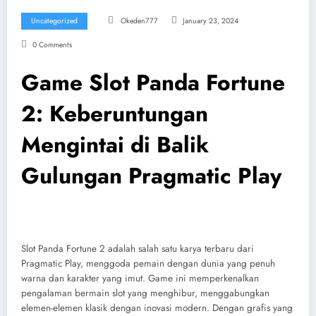
Uncategorized
Okeden777
January 23, 2024
0 Comments
Game Slot Panda Fortune
2: Keberuntungan
Mengintai di Balik
Gulungan Pragmatic Play
Slot Panda Fortune 2 adalah salah satu karya terbaru dari
Pragmatic Play, menggoda pemain dengan dunia yang penuh
warna dan karakter yang imut. Game ini memperkenalkan
pengalaman bermain slot yang menghibur, menggabungkan
elemen-elemen klasik dengan inovasi modern. Dengan grafis yang