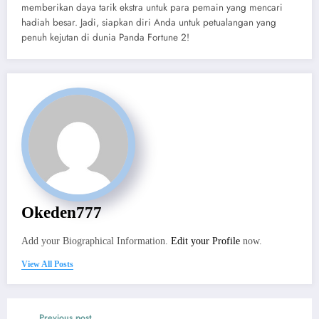
memberikan daya tarik ekstra untuk para pemain yang mencari
hadiah besar. Jadi, siapkan diri Anda untuk petualangan yang
penuh kejutan di dunia Panda Fortune 2!
Okeden777
Add your Biographical Information.
Edit your Profile
now.
View All Posts
Previous post