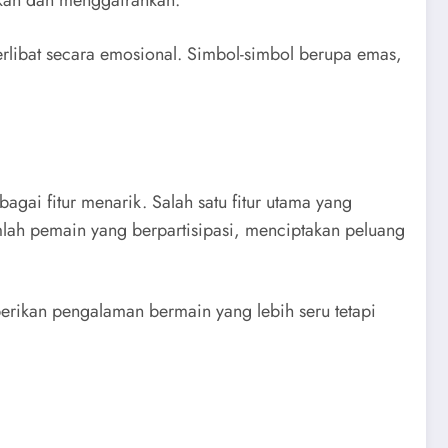
gkan dan menggairahkan.
rlibat secara emosional. Simbol-simbol berupa emas,
ai fitur menarik. Salah satu fitur utama yang
mlah pemain yang berpartisipasi, menciptakan peluang
mberikan pengalaman bermain yang lebih seru tetapi