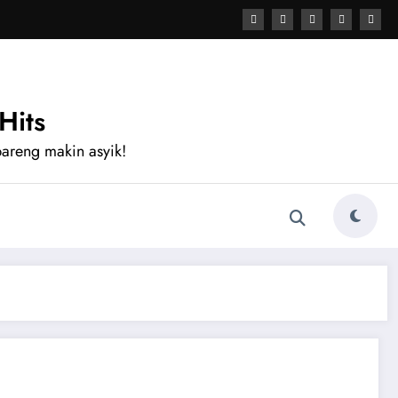
Hits
bareng makin asyik!