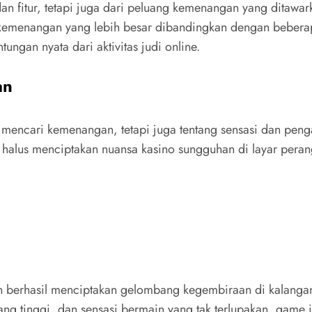
 dan fitur, tetapi juga dari peluang kemenangan yang ditawar
 kemenangan yang lebih besar dibandingkan dengan beberap
ngan nyata dari aktivitas judi online.
an
 mencari kemenangan, tetapi juga tentang sensasi dan pen
g halus menciptakan nuansa kasino sungguhan di layar per
erhasil menciptakan gelombang kegembiraan di kalangan p
g tinggi, dan sensasi bermain yang tak terlupakan, game i