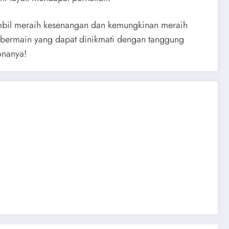
ambil meraih kesenangan dan kemungkinan meraih
n bermain yang dapat dinikmati dengan tanggung
onanya!