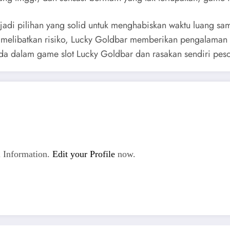
jadi pilihan yang solid untuk menghabiskan waktu luang s
lu melibatkan risiko, Lucky Goldbar memberikan pengalama
a dalam game slot Lucky Goldbar dan rasakan sendiri pes
 Information.
Edit your Profile
now.