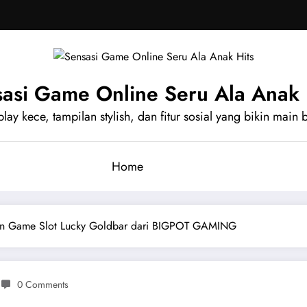
asi Game Online Seru Ala Anak 
y kece, tampilan stylish, dan fitur sosial yang bikin main 
Home
n Game Slot Lucky Goldbar dari BIGPOT GAMING
0 Comments