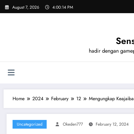
Skip
August 7, 2026
4:00:15 PM
to
content
Sens
hadir dengan gamepla
Home
2024
February
12
Mengungkap Keajaiba
Uncategorized
Okeden777
February 12, 2024