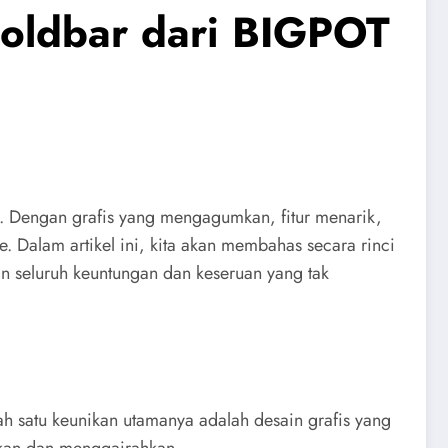
oldbar dari BIGPOT
 Dengan grafis yang mengagumkan, fitur menarik,
 Dalam artikel ini, kita akan membahas secara rinci
n seluruh keuntungan dan keseruan yang tak
 satu keunikan utamanya adalah desain grafis yang