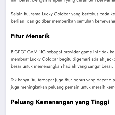
luar biasa. Dengan tampilan yang cerah dan berwarn
Selain itu, tema Lucky Goldbar yang berfokus pada 
berlian, dan goldbar memberikan sentuhan kemewah
Fitur Menarik
BIGPOT GAMING sebagai provider game ini tidak hanya
membuat Lucky Goldbar begitu digemari adalah jackpo
besar untuk memenangkan hadiah yang sangat besar.
Tak hanya itu, terdapat juga fitur bonus yang dapat d
juga meningkatkan peluang pemain untuk meraih ke
Peluang Kemenangan yang Tinggi