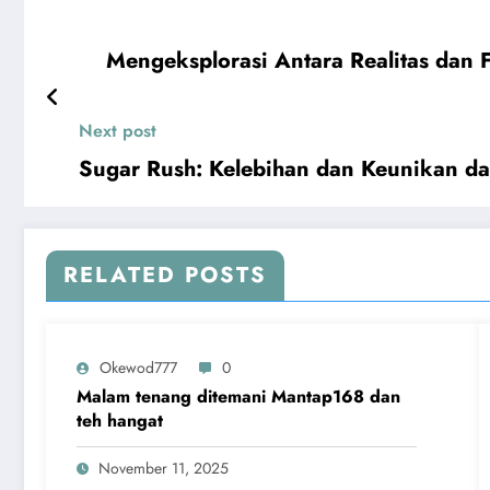
Mengeksplorasi Antara Realitas dan 
Next post
Sugar Rush: Kelebihan dan Keunikan da
RELATED POSTS
Okewod777
0
Malam tenang ditemani Mantap168 dan
teh hangat
November 11, 2025