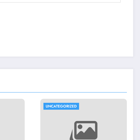
D
UNCATEGORIZED