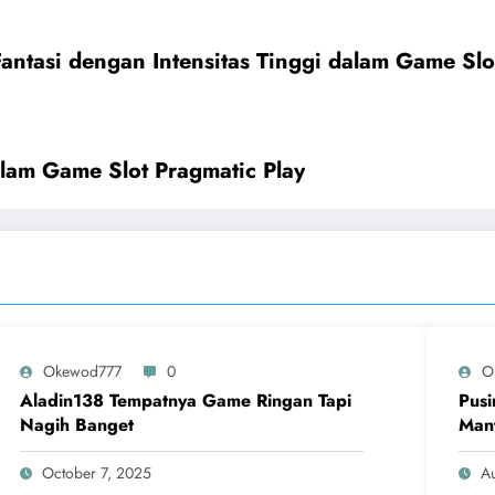
Fantasi dengan Intensitas Tinggi dalam Game S
lam Game Slot Pragmatic Play
Okewod777
0
O
Aladin138 Tempatnya Game Ringan Tapi
Pusi
Nagih Banget
Man
October 7, 2025
A