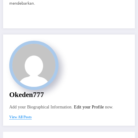
mendebarkan.
Okeden777
Add your Biographical Information.
Edit your Profile
now.
View All Posts