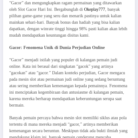
“Gacor” dan mengungkapkan ragam permainan yang ditawarkan
oleh Slot Gacor Hari Ini. Bergabunglah di
Okeplay777
, banyak
pilihan game-game yang seru dan menarik pastinya untuk kalian
mainkan sehari-hari. Banyak bonus dan hadiah yang bisa kalian
dapatkan, dengan winrate tinggi hingga 98% pasti kalian akan lebih
mudah mendapatkan keuntungan disitus kami.
Gacor: Fenomena Unik di Dunia Perjudian Online
“Gacor” menjadi istilah yang populer di kalangan pemain judi
online. Kata ini berasal dari singkatan “gacok” yang artinya
“gacokan” atau “gacor.” Dalam konteks perjudian, Gacor mengacu
pada mesin slot atau permainan judi online yang sedang beruntung
atau sering memberikan kemenangan kepada pemainnya. Fenomena
ini menciptakan kegembiraan dan antusiasme di kalangan pemain,
karena mereka berharap mendapatkan keberuntungan serupa saat
bermain.
Banyak pemain percaya bahwa mesin slot memiliki siklus atau pola
tertentu di mana mereka menjadi “gacor,” artinya memberikan
kemenangan secara beruntun. Meskipun tidak ada bukti ilmiah yang
mendukung klaim ini, banyak pemain cenderung mencoba