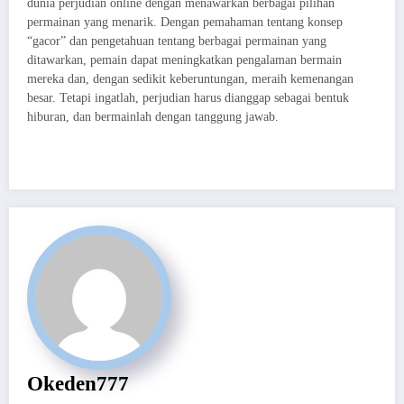
dunia perjudian online dengan menawarkan berbagai pilihan
permainan yang menarik. Dengan pemahaman tentang konsep
“gacor” dan pengetahuan tentang berbagai permainan yang
ditawarkan, pemain dapat meningkatkan pengalaman bermain
mereka dan, dengan sedikit keberuntungan, meraih kemenangan
besar. Tetapi ingatlah, perjudian harus dianggap sebagai bentuk
hiburan, dan bermainlah dengan tanggung jawab.
Okeden777