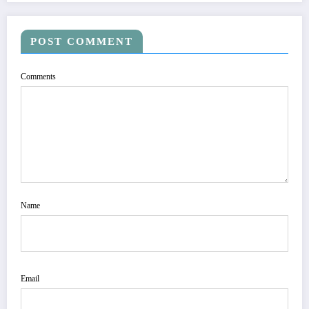
POST COMMENT
Comments
Name
Email