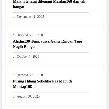
Malam tenang ditemani Mantap168 dan teh
hangat
November 11, 2025
Okewod777
0
Aladin138 Tempatnya Game Ringan Tapi
Nagih Banget
October 7, 2025
Okewod777
0
Pusing Hilang Seketika Pas Main di
Mantap168
August 30, 2025