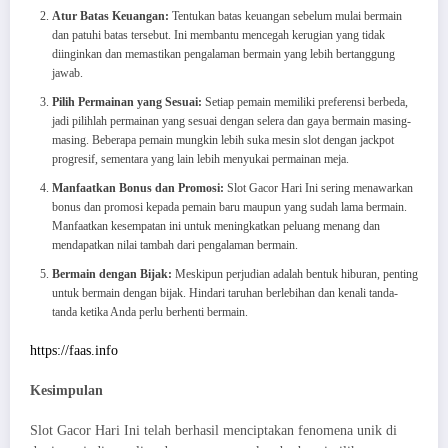
Atur Batas Keuangan:
Tentukan batas keuangan sebelum mulai bermain
dan patuhi batas tersebut. Ini membantu mencegah kerugian yang tidak
diinginkan dan memastikan pengalaman bermain yang lebih bertanggung
jawab.
Pilih Permainan yang Sesuai:
Setiap pemain memiliki preferensi berbeda,
jadi pilihlah permainan yang sesuai dengan selera dan gaya bermain masing-
masing. Beberapa pemain mungkin lebih suka mesin slot dengan jackpot
progresif, sementara yang lain lebih menyukai permainan meja.
Manfaatkan Bonus dan Promosi:
Slot Gacor Hari Ini sering menawarkan
bonus dan promosi kepada pemain baru maupun yang sudah lama bermain.
Manfaatkan kesempatan ini untuk meningkatkan peluang menang dan
mendapatkan nilai tambah dari pengalaman bermain.
Bermain dengan Bijak:
Meskipun perjudian adalah bentuk hiburan, penting
untuk bermain dengan bijak. Hindari taruhan berlebihan dan kenali tanda-
tanda ketika Anda perlu berhenti bermain.
https://faas.info
Kesimpulan
Slot Gacor Hari Ini telah berhasil menciptakan fenomena unik di