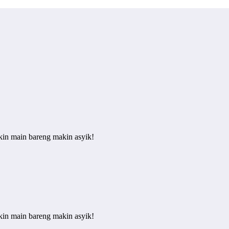
ikin main bareng makin asyik!
ikin main bareng makin asyik!