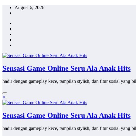
Skip
August 6, 2026
to
content
Sensasi Game Online Seru Ala Anak Hits
hadir dengan gameplay kece, tampilan stylish, dan fitur sosial yang b
×
Sensasi Game Online Seru Ala Anak Hits
hadir dengan gameplay kece, tampilan stylish, dan fitur sosial yang b