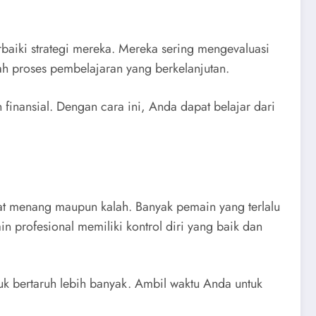
baiki strategi mereka. Mereka sering mengevaluasi
ah proses pembelajaran yang berkelanjutan.
nansial. Dengan cara ini, Anda dapat belajar dari
saat menang maupun kalah. Banyak pemain yang terlalu
 profesional memiliki kontrol diri yang baik dan
uk bertaruh lebih banyak. Ambil waktu Anda untuk