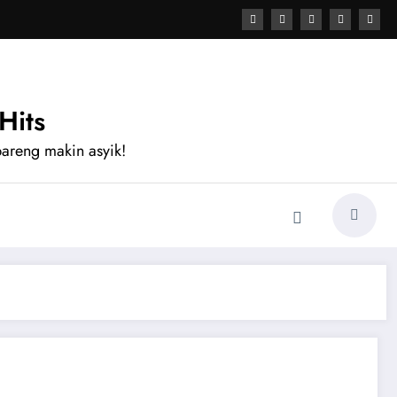
Hits
bareng makin asyik!