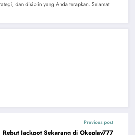
rategi, dan disiplin yang Anda terapkan. Selamat
Previous post
Rebut Jackpot Sekarang di Okeplay777