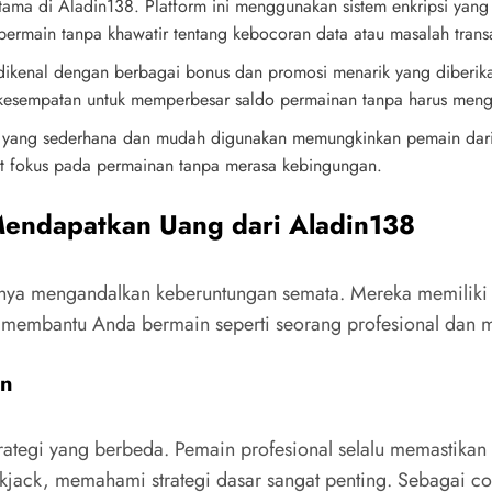
ama di Aladin138. Platform ini menggunakan sistem enkripsi yang 
rmain tanpa khawatir tentang kebocoran data atau masalah transa
ikenal dengan berbagai bonus dan promosi menarik yang diberik
 kesempatan untuk memperbesar saldo permainan tanpa harus men
 yang sederhana dan mudah digunakan memungkinkan pemain dari 
pat fokus pada permainan tanpa merasa kebingungan.
Mendapatkan Uang dari Aladin138
anya mengandalkan keberuntungan semata. Mereka memiliki p
t membantu Anda bermain seperti seorang profesional dan
an
trategi yang berbeda. Pemain profesional selalu memastik
ckjack, memahami strategi dasar sangat penting. Sebagai c