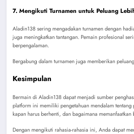
7.
Mengikuti Turnamen untuk Peluang Lebi
Aladin138 sering mengadakan turnamen dengan hadiah
juga meningkatkan tantangan. Pemain profesional ser
berpengalaman.
Bergabung dalam turnamen juga memberikan peluang 
Kesimpulan
Bermain di Aladin138 dapat menjadi sumber penghasi
platform ini memiliki pengetahuan mendalam tentang
kapan harus berhenti, dan bagaimana memanfaatkan b
Dengan mengikuti rahasia-rahasia ini, Anda dapat me