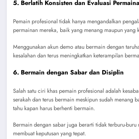
5.
Berlatih Konsisten dan Evaluasi Permain
Pemain profesional tidak hanya mengandalkan pengala
permainan mereka, baik yang menang maupun yang kala
Menggunakan akun demo atau bermain dengan taruhan 
kesalahan dan terus meningkatkan keterampilan berm
6.
Bermain dengan Sabar dan Disiplin
Salah satu ciri khas pemain profesional adalah kesab
serakah dan terus bermain meskipun sudah menang ban
tahu kapan harus berhenti bermain.
Bermain dengan sabar juga berarti tidak terburu-bur
membuat keputusan yang tepat.