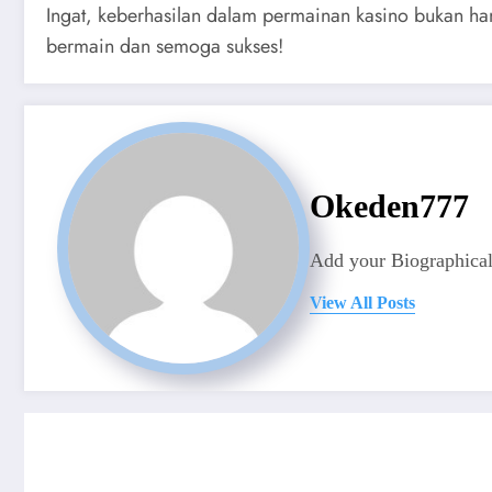
Ingat, keberhasilan dalam permainan kasino bukan hany
bermain dan semoga sukses!
Okeden777
Add your Biographical
View All Posts