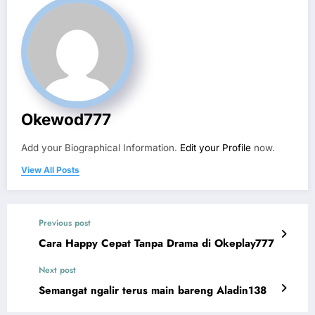
Okewod777
Add your Biographical Information.
Edit your Profile
now.
View All Posts
Previous post
Cara Happy Cepat Tanpa Drama di Okeplay777
Next post
Semangat ngalir terus main bareng Aladin138