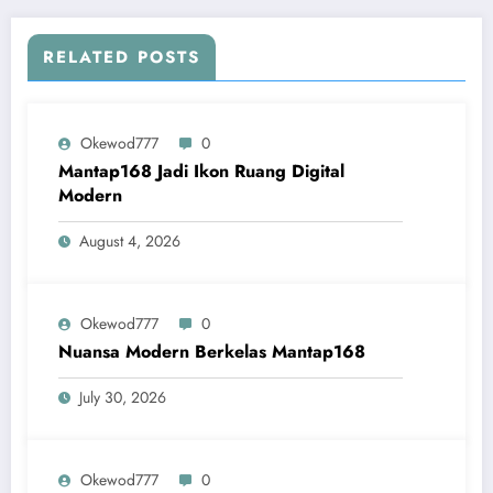
RELATED POSTS
Okewod777
0
Mantap168 Jadi Ikon Ruang Digital
Modern
August 4, 2026
Okewod777
0
Nuansa Modern Berkelas Mantap168
July 30, 2026
Okewod777
0