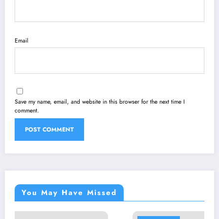
Email
Save my name, email, and website in this browser for the next time I
comment.
You May Have Missed