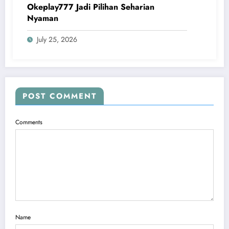
Okeplay777 Jadi Pilihan Seharian
Nyaman
July 25, 2026
POST COMMENT
Comments
Name