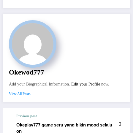
Okewod777
Add your Biographical Information.
Edit your Profile
now.
View All Posts
Previous post
Okeplay777 game seru yang bikin mood selalu
on