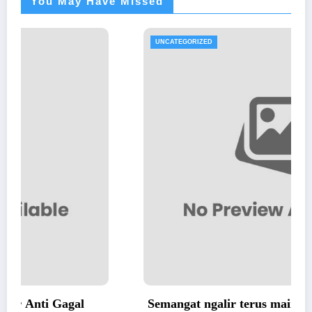
You May Have Missed
UNCATEGORIZED
Semangat ngalir terus main bareng Aladin138