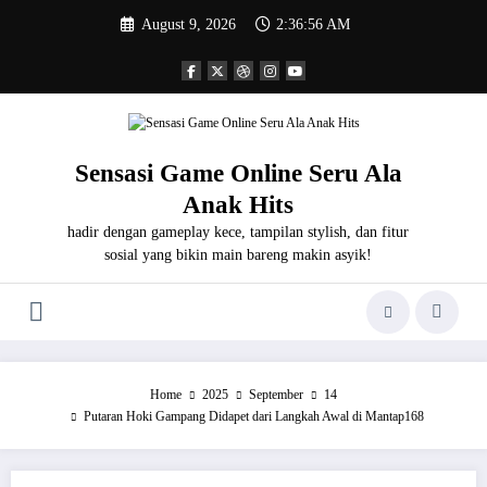
Skip
August 9, 2026
2:36:56 AM
to
content
Sensasi Game Online Seru Ala
Anak Hits
hadir dengan gameplay kece, tampilan stylish, dan fitur
sosial yang bikin main bareng makin asyik!
Home
2025
September
14
Putaran Hoki Gampang Didapet dari Langkah Awal di Mantap168