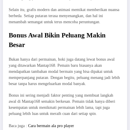
Selain itu, grafis modern dan animasi memikat memberikan nuansa
berbeda. Setiap putaran terasa menyenangkan, dan hal ini
menambah semangat untuk terus mencoba peruntungan.
Bonus Awal Bikin Peluang Makin
Besar
Bukan hanya dari permainan, hoki juga datang lewat bonus awal
yang ditawarkan Mantap168. Pemain baru biasanya akan
mendapatkan tambahan modal bermain yang bisa dipakai untuk
memperpanjang putaran. Dengan begitu, peluang menang jadi lebih
besar tanpa harus mengeluarkan modal banyak.
Bonus ini sering menjadi faktor penting yang membuat langkah
awal di Mantap168 semakin berkesan. Pemain tidak hanya diberi
kesempatan untuk menikmati permainan lebih lama, tapi juga
peluang lebih luas untuk meraih cuan dari setiap spin.
Baca juga :
Cara bermain ala pro player