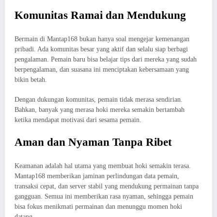
Komunitas Ramai dan Mendukung
Bermain di Mantap168 bukan hanya soal mengejar kemenangan
pribadi. Ada komunitas besar yang aktif dan selalu siap berbagi
pengalaman. Pemain baru bisa belajar tips dari mereka yang sudah
berpengalaman, dan suasana ini menciptakan kebersamaan yang
bikin betah.
Dengan dukungan komunitas, pemain tidak merasa sendirian.
Bahkan, banyak yang merasa hoki mereka semakin bertambah
ketika mendapat motivasi dari sesama pemain.
Aman dan Nyaman Tanpa Ribet
Keamanan adalah hal utama yang membuat hoki semakin terasa.
Mantap168 memberikan jaminan perlindungan data pemain,
transaksi cepat, dan server stabil yang mendukung permainan tanpa
gangguan. Semua ini memberikan rasa nyaman, sehingga pemain
bisa fokus menikmati permainan dan menunggu momen hoki
datang.