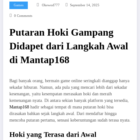
Games
Okewod777
September 14, 2025
0 Comments
Putaran Hoki Gampang
Didapet dari Langkah Awal
di Mantap168
Bagi banyak orang, bermain game online seringkali dianggap hanya
sekadar hiburan. Namun, ada pula yang mencari lebih dari sekadar
kesenangan, yaitu kesempatan merasakan hoki dan meraih
kemenangan nyata. Di antara sekian banyak platform yang tersedia,
Mantap168
hadir sebagai tempat di mana putaran hoki bisa
dirasakan bahkan sejak langkah awal. Dari mendaftar hingga
mencoba putaran pertama, sensasi keberuntungan sudah terasa nyata.
Hoki yang Terasa dari Awal