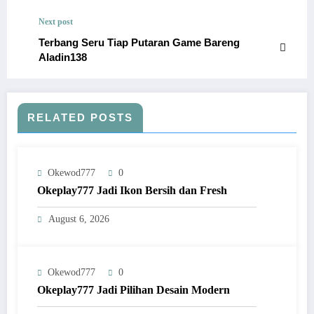
Next post
Terbang Seru Tiap Putaran Game Bareng
Aladin138
RELATED POSTS
Okewod777
0
Okeplay777 Jadi Ikon Bersih dan Fresh
August 6, 2026
Okewod777
0
Okeplay777 Jadi Pilihan Desain Modern