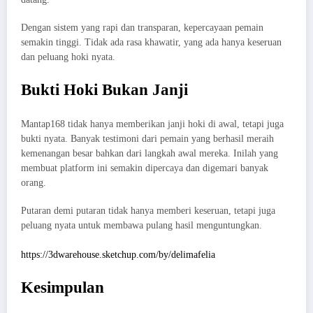
Dengan sistem yang rapi dan transparan, kepercayaan pemain
semakin tinggi. Tidak ada rasa khawatir, yang ada hanya keseruan
dan peluang hoki nyata.
Bukti Hoki Bukan Janji
Mantap168 tidak hanya memberikan janji hoki di awal, tetapi juga
bukti nyata. Banyak testimoni dari pemain yang berhasil meraih
kemenangan besar bahkan dari langkah awal mereka. Inilah yang
membuat platform ini semakin dipercaya dan digemari banyak
orang.
Putaran demi putaran tidak hanya memberi keseruan, tetapi juga
peluang nyata untuk membawa pulang hasil menguntungkan.
https://3dwarehouse.sketchup.com/by/delimafelia
Kesimpulan