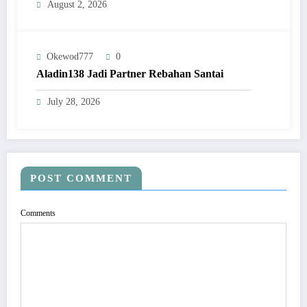
August 2, 2026
Okewod777
0
Aladin138 Jadi Partner Rebahan Santai
July 28, 2026
POST COMMENT
Comments