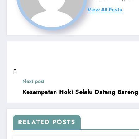
View All Posts
Next post
Kesempatan Hoki Selalu Datang Bareng
RELATED POSTS