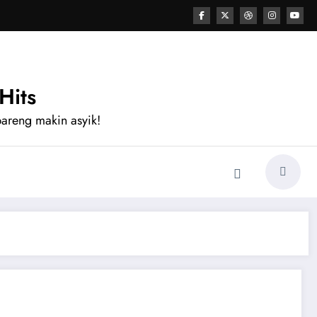
Hits
bareng makin asyik!