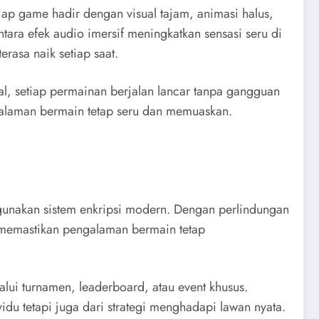
iap game hadir dengan visual tajam, animasi halus,
ra efek audio imersif meningkatkan sensasi seru di
rasa naik setiap saat.
al, setiap permainan berjalan lancar tanpa gangguan
galaman bermain tetap seru dan memuaskan.
gunakan sistem enkripsi modern. Dengan perlindungan
memastikan pengalaman bermain tetap
ui turnamen, leaderboard, atau event khusus.
du tetapi juga dari strategi menghadapi lawan nyata.