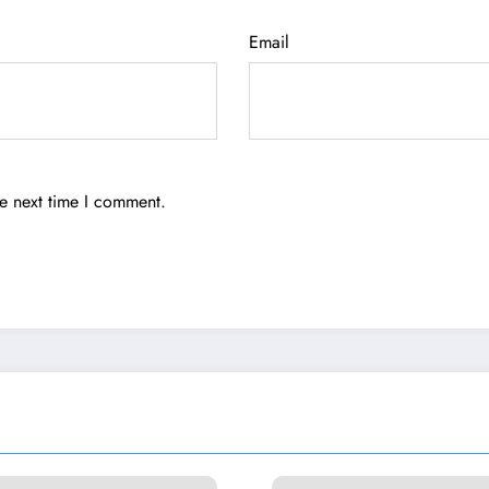
Email
he next time I comment.