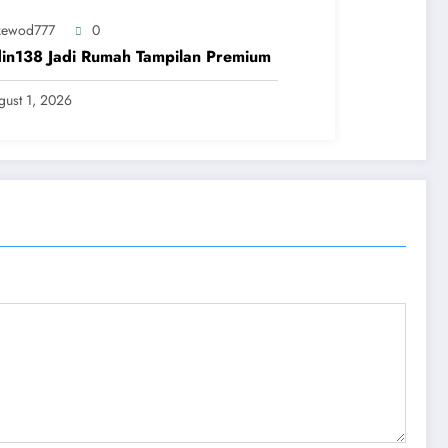
ewod777
0
in138 Jadi Rumah Tampilan Premium
gust 1, 2026