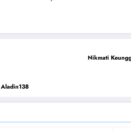
Nikmati Keungg
 Aladin138