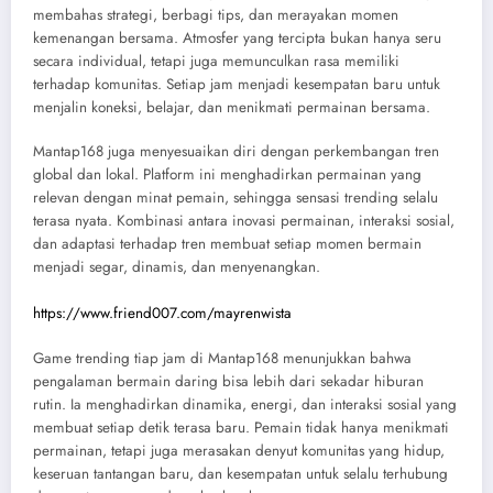
membahas strategi, berbagi tips, dan merayakan momen
kemenangan bersama. Atmosfer yang tercipta bukan hanya seru
secara individual, tetapi juga memunculkan rasa memiliki
terhadap komunitas. Setiap jam menjadi kesempatan baru untuk
menjalin koneksi, belajar, dan menikmati permainan bersama.
Mantap168 juga menyesuaikan diri dengan perkembangan tren
global dan lokal. Platform ini menghadirkan permainan yang
relevan dengan minat pemain, sehingga sensasi trending selalu
terasa nyata. Kombinasi antara inovasi permainan, interaksi sosial,
dan adaptasi terhadap tren membuat setiap momen bermain
menjadi segar, dinamis, dan menyenangkan.
https://www.friend007.com/mayrenwista
Game trending tiap jam di Mantap168 menunjukkan bahwa
pengalaman bermain daring bisa lebih dari sekadar hiburan
rutin. Ia menghadirkan dinamika, energi, dan interaksi sosial yang
membuat setiap detik terasa baru. Pemain tidak hanya menikmati
permainan, tetapi juga merasakan denyut komunitas yang hidup,
keseruan tantangan baru, dan kesempatan untuk selalu terhubung