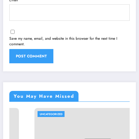
Save my name, email, and website in this browser for the next time I
comment.
You May Have Missed
UNCATEGORIZED