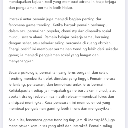
mendapatkan kejutan kecil yang membuat adrenalin tetap terjaga
dan pengalaman bermain lebih hidup.
Interaksi antar pemain juga menjadi bagian penting dari
fenomena game trending. Ketika banyak pemain berkumpul
dalam satu permainan populer, chemistry dan dinamika sosial
muncul secara alami. Pemain belajar bekerja sama, bersaing
dengan sehat, atau sekadar saling bercanda di ruang obrolan.
Energi positif ini membuat permainan trending lebih dari sekadar
game; ia menjadi pengalaman sosial yang hangat dan
menyenangkan.
Secara psikologis, permainan yang terus berganti dan selalu
trending memberikan efek stimulasi yang tinggi. Pemain merasa
tertantang, penasaran, dan termotivasi untuk terus bermain.
Ketidakpastian setiap jam—apakah game baru akan muncul, atau
apakah strategi sebelumnya masih relevan—membuat fokus dan
antisipasi meningkat. Rasa penasaran ini memicu emosi yang
membuat pengalaman gaming lebih intens dan mengasyikkan.
Selain itu, fenomena game trending tiap jam di Mantap168 juga
menciptakan komunitas yang aktif dan interaktif. Pemain saling