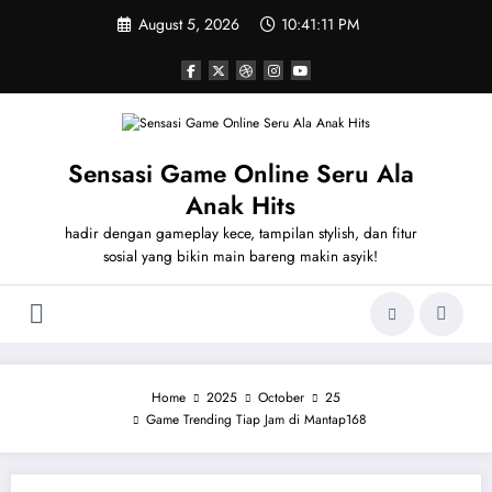
Skip
August 5, 2026
10:41:11 PM
to
content
Sensasi Game Online Seru Ala
Anak Hits
hadir dengan gameplay kece, tampilan stylish, dan fitur
sosial yang bikin main bareng makin asyik!
Home
2025
October
25
Game Trending Tiap Jam di Mantap168