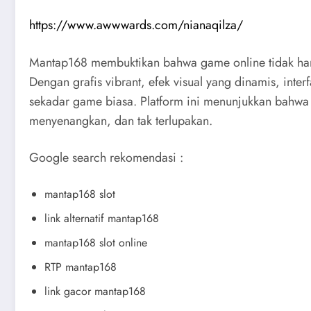
https://www.awwwards.com/nianaqilza/
Mantap168 membuktikan bahwa game online tidak hanya
Dengan grafis vibrant, efek visual yang dinamis, interf
sekadar game biasa. Platform ini menunjukkan bahwa 
menyenangkan, dan tak terlupakan.
Google search rekomendasi :
mantap168 slot
link alternatif mantap168
mantap168 slot online
RTP mantap168
link gacor mantap168