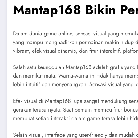
Mantap168 Bikin Pe
Dalam dunia game online, sensasi visual yang memuka
yang mampu menghadirkan permainan makin hidup dan
vibrant, efek visual dinamis, dan fitur interaktif, pl
Salah satu keunggulan Mantap168 adalah grafis yang k
dan memikat mata. Warna-warna ini tidak hanya mem
lebih intuitif dan menyenangkan. Sensasi visual yang
Efek visual di Mantap168 juga sangat mendukung sens
gerakan terasa nyata. Saat pemain memicu fitur bonu
membuat setiap interaksi dalam game terasa lebih h
Selain visual, interface yang user-friendly dan mud