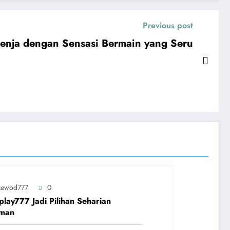
Previous post
enja dengan Sensasi Bermain yang Seru
ewod777
0
lay777 Jadi Pilihan Seharian
man