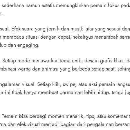
sederhana namun estetis memungkinkan pemain fokus pada
n.
ual. Efek suara yang jernih dan musik latar yang sesuai d
 membaca situasi dengan cepat, sekaligus menambah sensas
idup dan engaging.
 Setiap mode menawarkan tema unik, desain grafis khas, 
ombinasi warna dan animasi yang berbeda setiap saat, sehi
engalaman visual. Setiap klik, swipe, atau aksi pemain la
itur ini tidak hanya membuat permainan lebih hidup, tetapi 
main bisa berbagi momen menarik, tips, atau komentar ten
warna dan efek visual menjadi bagian dari pengalaman ber