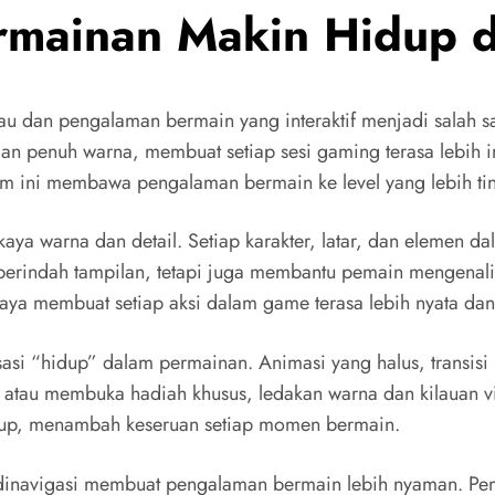
rmainan Makin Hidup 
u dan pengalaman bermain yang interaktif menjadi salah s
 penuh warna, membuat setiap sesi gaming terasa lebih i
atform ini membawa pengalaman bermain ke level yang lebih ti
aya warna dan detail. Setiap karakter, latar, dan elemen 
perindah tampilan, tetapi juga membantu pemain mengenal
 kaya membuat setiap aksi dalam game terasa lebih nyata da
asi “hidup” dalam permainan. Animasi yang halus, transisi
s atau membuka hadiah khusus, ledakan warna dan kilauan v
idup, menambah keseruan setiap momen bermain.
ah dinavigasi membuat pengalaman bermain lebih nyaman. P