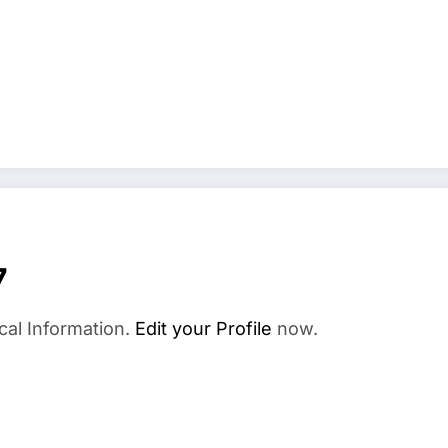
7
cal Information.
Edit your Profile
now.