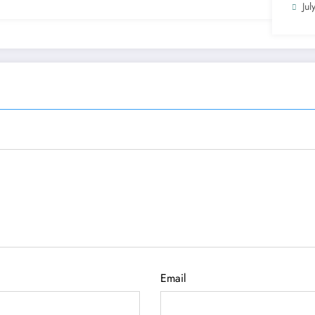
Ju
Email