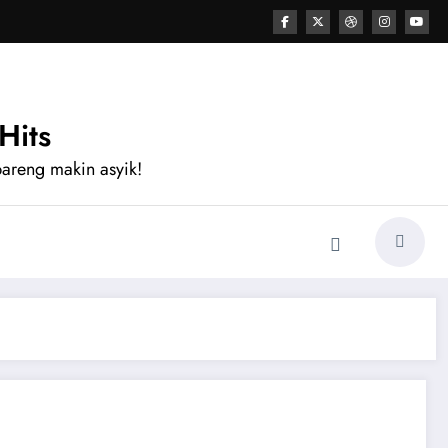
Hits
bareng makin asyik!