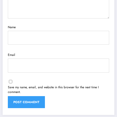
Name
Email
Save my name, email, and website in this browser for the next time I
comment.