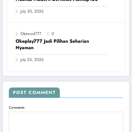
July 30, 2026
Okewod777
0
Okeplay777 Jadi Pilihan Seharian
Nyaman
July 25, 2026
POST COMMENT
Comments