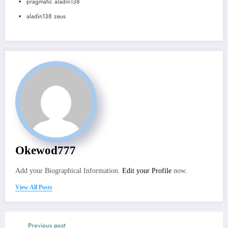
pragmatic aladin138
aladin138 zeus
Okewod777
Add your Biographical Information.
Edit your Profile
now.
View All Posts
Previous post