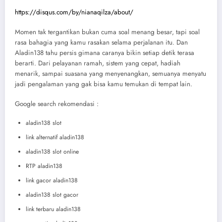
https://disqus.com/by/nianaqilza/about/
Momen tak tergantikan bukan cuma soal menang besar, tapi soal
rasa bahagia yang kamu rasakan selama perjalanan itu. Dan
Aladin138 tahu persis gimana caranya bikin setiap detik terasa
berarti. Dari pelayanan ramah, sistem yang cepat, hadiah
menarik, sampai suasana yang menyenangkan, semuanya menyatu
jadi pengalaman yang gak bisa kamu temukan di tempat lain.
Google search rekomendasi :
aladin138 slot
link alternatif aladin138
aladin138 slot online
RTP aladin138
link gacor aladin138
aladin138 slot gacor
link terbaru aladin138