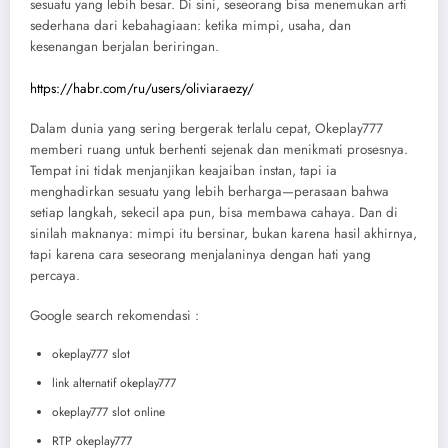
sesuatu yang lebih besar. Di sini, seseorang bisa menemukan arti
sederhana dari kebahagiaan: ketika mimpi, usaha, dan
kesenangan berjalan beriringan.
https://habr.com/ru/users/oliviaraezy/
Dalam dunia yang sering bergerak terlalu cepat, Okeplay777
memberi ruang untuk berhenti sejenak dan menikmati prosesnya.
Tempat ini tidak menjanjikan keajaiban instan, tapi ia
menghadirkan sesuatu yang lebih berharga—perasaan bahwa
setiap langkah, sekecil apa pun, bisa membawa cahaya. Dan di
sinilah maknanya: mimpi itu bersinar, bukan karena hasil akhirnya,
tapi karena cara seseorang menjalaninya dengan hati yang
percaya.
Google search rekomendasi :
okeplay777 slot
link alternatif okeplay777
okeplay777 slot online
RTP okeplay777