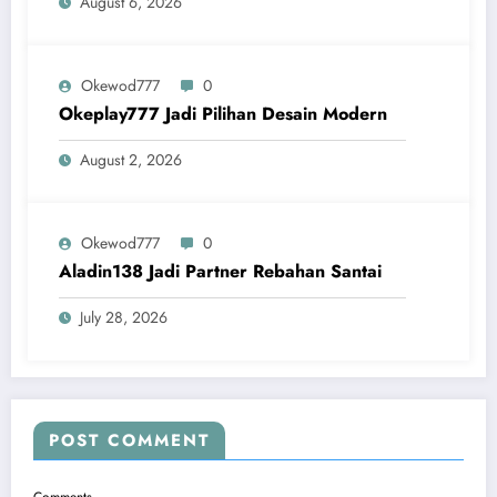
August 6, 2026
Okewod777
0
Okeplay777 Jadi Pilihan Desain Modern
August 2, 2026
Okewod777
0
Aladin138 Jadi Partner Rebahan Santai
July 28, 2026
POST COMMENT