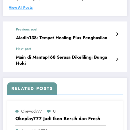
View All Posts
Previous post
Aladin138: Tempat Healing Plus Penghasilan
Next post
Main di Mantap168 Serasa Dikelilingi Bunga
Hoki
RELATED POSTS
Okewod777
0
Okeplay777 Jadi Ikon Bersih dan Fresh