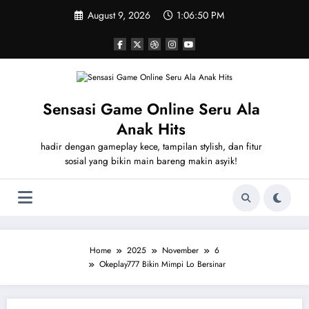
Skip
August 9, 2026
1:06:50 PM
to
content
Sensasi Game Online Seru Ala
Anak Hits
hadir dengan gameplay kece, tampilan stylish, dan fitur
sosial yang bikin main bareng makin asyik!
Home
2025
November
6
Okeplay777 Bikin Mimpi Lo Bersinar