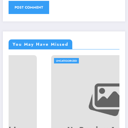
You May Have Missed
UNCATEGORIZED