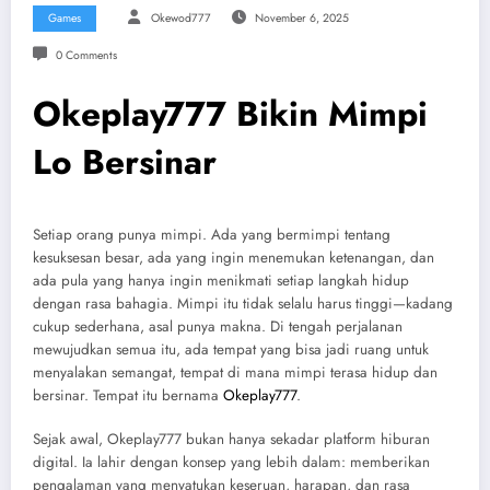
Games
Okewod777
November 6, 2025
0 Comments
Okeplay777 Bikin Mimpi
Lo Bersinar
Setiap orang punya mimpi. Ada yang bermimpi tentang
kesuksesan besar, ada yang ingin menemukan ketenangan, dan
ada pula yang hanya ingin menikmati setiap langkah hidup
dengan rasa bahagia. Mimpi itu tidak selalu harus tinggi—kadang
cukup sederhana, asal punya makna. Di tengah perjalanan
mewujudkan semua itu, ada tempat yang bisa jadi ruang untuk
menyalakan semangat, tempat di mana mimpi terasa hidup dan
bersinar. Tempat itu bernama
Okeplay777
.
Sejak awal, Okeplay777 bukan hanya sekadar platform hiburan
digital. Ia lahir dengan konsep yang lebih dalam: memberikan
pengalaman yang menyatukan keseruan, harapan, dan rasa