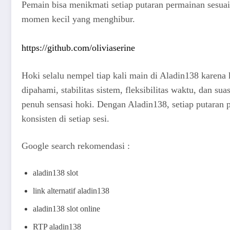
Pemain bisa menikmati setiap putaran permainan sesuai 
momen kecil yang menghibur.
https://github.com/oliviaserine
Hoki selalu nempel tiap kali main di Aladin138 karena
dipahami, stabilitas sistem, fleksibilitas waktu, da
penuh sensasi hoki. Dengan Aladin138, setiap putaran
konsisten di setiap sesi.
Google search rekomendasi :
aladin138 slot
link alternatif aladin138
aladin138 slot online
RTP aladin138