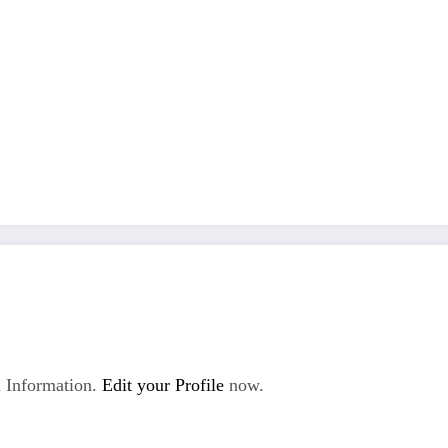
 Information.
Edit your Profile
now.