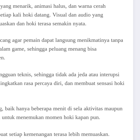
yang menarik, animasi halus, dan warna cerah
tiap kali hoki datang. Visual dan audio yang
askan dan hoki terasa semakin nyata.
cang agar pemain dapat langsung menikmatinya tanpa
dalam game, sehingga peluang menang bisa
en.
guan teknis, sehingga tidak ada jeda atau interupsi
ingkatkan rasa percaya diri, dan membuat sensasi hoki
, baik hanya beberapa menit di sela aktivitas maupun
ain untuk menemukan momen hoki kapan pun.
mbuat setiap kemenangan terasa lebih memuaskan.