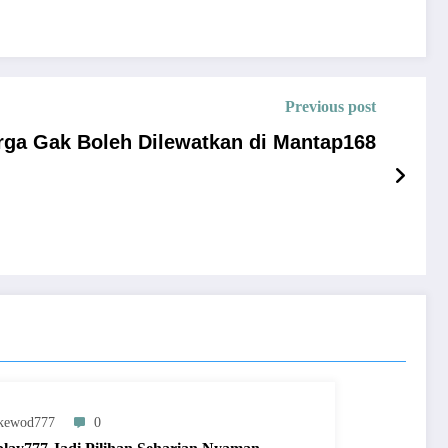
Previous post
ga Gak Boleh Dilewatkan di Mantap168
kewod777
0