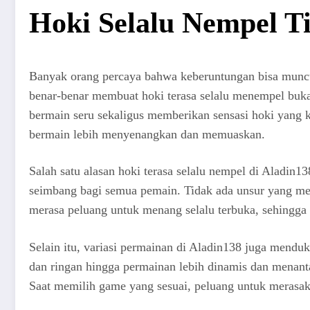
Hoki Selalu Nempel Ti
Banyak orang percaya bahwa keberuntungan bisa munc
benar-benar membuat hoki terasa selalu menempel buk
bermain seru sekaligus memberikan sensasi hoki yang 
bermain lebih menyenangkan dan memuaskan.
Salah satu alasan hoki terasa selalu nempel di Aladin1
seimbang bagi semua pemain. Tidak ada unsur yang mem
merasa peluang untuk menang selalu terbuka, sehingga s
Selain itu, variasi permainan di Aladin138 juga mend
dan ringan hingga permainan lebih dinamis dan mena
Saat memilih game yang sesuai, peluang untuk merasaka