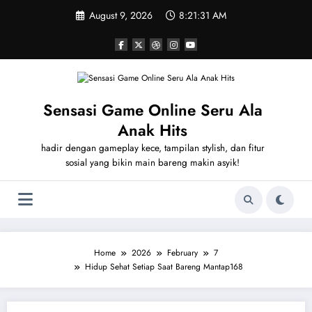
Skip
August 9, 2026
8:21:31 AM
to
content
Sensasi Game Online Seru Ala
Anak Hits
hadir dengan gameplay kece, tampilan stylish, dan fitur
sosial yang bikin main bareng makin asyik!
Home
2026
February
7
Hidup Sehat Setiap Saat Bareng Mantap168