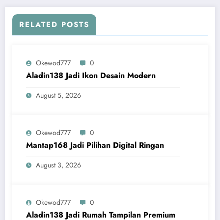
RELATED POSTS
Okewod777
0
Aladin138 Jadi Ikon Desain Modern
August 5, 2026
Okewod777
0
Mantap168 Jadi Pilihan Digital Ringan
August 3, 2026
Okewod777
0
Aladin138 Jadi Rumah Tampilan Premium