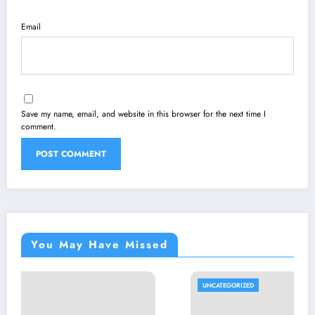
Email
Save my name, email, and website in this browser for the next time I
comment.
You May Have Missed
UNCATEGORIZED