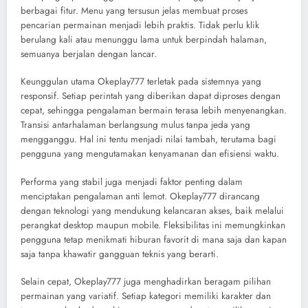
berbagai fitur. Menu yang tersusun jelas membuat proses
pencarian permainan menjadi lebih praktis. Tidak perlu klik
berulang kali atau menunggu lama untuk berpindah halaman,
semuanya berjalan dengan lancar.
Keunggulan utama Okeplay777 terletak pada sistemnya yang
responsif. Setiap perintah yang diberikan dapat diproses dengan
cepat, sehingga pengalaman bermain terasa lebih menyenangkan.
Transisi antarhalaman berlangsung mulus tanpa jeda yang
mengganggu. Hal ini tentu menjadi nilai tambah, terutama bagi
pengguna yang mengutamakan kenyamanan dan efisiensi waktu.
Performa yang stabil juga menjadi faktor penting dalam
menciptakan pengalaman anti lemot. Okeplay777 dirancang
dengan teknologi yang mendukung kelancaran akses, baik melalui
perangkat desktop maupun mobile. Fleksibilitas ini memungkinkan
pengguna tetap menikmati hiburan favorit di mana saja dan kapan
saja tanpa khawatir gangguan teknis yang berarti.
Selain cepat, Okeplay777 juga menghadirkan beragam pilihan
permainan yang variatif. Setiap kategori memiliki karakter dan