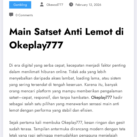
Gambling
Okewod777
February 12, 2026
0 Comments
Main Satset Anti Lemot di
Okeplay777
Di era digital yang serba cepat, kecepatan menjadi faktor penting
dalam menikmati hiburan online. Tidak ada yang lebih
menyebalkan daripada akses lambat, loading lama, atau sistem
yang sering tersendat di tengah keseruan. Karena itu, banyak
orang mencari platform yang mampu memberikan pengalaman
satset—cepat, responsif, dan tanpa hambatan.
Okeplay777
hadir
sebagai salah satu pilihan yang menawarkan sensasi main anti
lemot dengan performa yang stabil dan efisien.
Sejak pertama kali membuka Okeplay777, kesan ringan dan gesit
sudah terasa. Tampilan antarmuka dirancang modern dengan tata
letak yang rapi sehingga memudahkan pengguna menjelajah