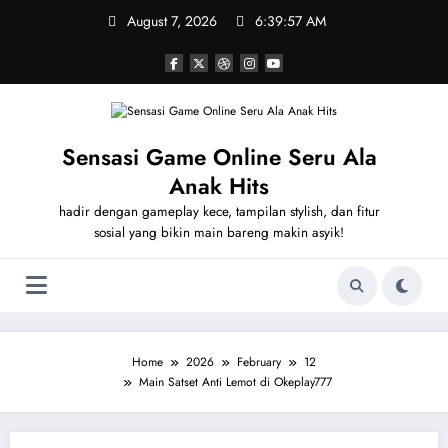
Skip
August 7, 2026
6:39:57 AM
to
content
Sensasi Game Online Seru Ala
Anak Hits
hadir dengan gameplay kece, tampilan stylish, dan fitur
sosial yang bikin main bareng makin asyik!
Home
2026
February
12
Main Satset Anti Lemot di Okeplay777