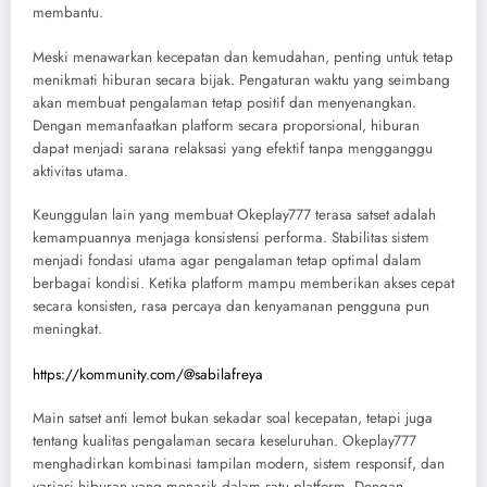
membantu.
Meski menawarkan kecepatan dan kemudahan, penting untuk tetap
menikmati hiburan secara bijak. Pengaturan waktu yang seimbang
akan membuat pengalaman tetap positif dan menyenangkan.
Dengan memanfaatkan platform secara proporsional, hiburan
dapat menjadi sarana relaksasi yang efektif tanpa mengganggu
aktivitas utama.
Keunggulan lain yang membuat Okeplay777 terasa satset adalah
kemampuannya menjaga konsistensi performa. Stabilitas sistem
menjadi fondasi utama agar pengalaman tetap optimal dalam
berbagai kondisi. Ketika platform mampu memberikan akses cepat
secara konsisten, rasa percaya dan kenyamanan pengguna pun
meningkat.
https://kommunity.com/@sabilafreya
Main satset anti lemot bukan sekadar soal kecepatan, tetapi juga
tentang kualitas pengalaman secara keseluruhan. Okeplay777
menghadirkan kombinasi tampilan modern, sistem responsif, dan
variasi hiburan yang menarik dalam satu platform. Dengan