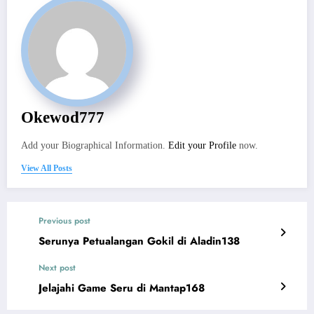
Okewod777
Add your Biographical Information.
Edit your Profile
now.
View All Posts
Previous post
Serunya Petualangan Gokil di Aladin138
Next post
Jelajahi Game Seru di Mantap168