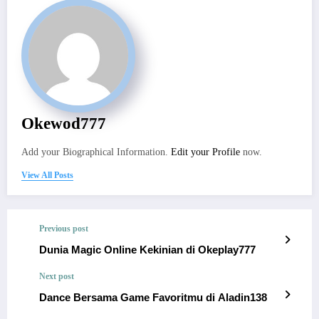
Okewod777
Add your Biographical Information.
Edit your Profile
now.
View All Posts
Previous post
Dunia Magic Online Kekinian di Okeplay777
Next post
Dance Bersama Game Favoritmu di Aladin138