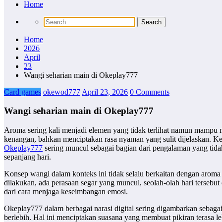
Home
Home
2026
April
23
Wangi seharian main di Okeplay777
Card games
okewod777
April 23, 2026
0 Comments
Wangi seharian main di Okeplay777
Aroma sering kali menjadi elemen yang tidak terlihat namun mampu
kenangan, bahkan menciptakan rasa nyaman yang sulit dijelaskan. Keti
Okeplay777
sering muncul sebagai bagian dari pengalaman yang tidak
sepanjang hari.
Konsep wangi dalam konteks ini tidak selalu berkaitan dengan arom
dilakukan, ada perasaan segar yang muncul, seolah-olah hari tersebut
dari cara menjaga keseimbangan emosi.
Okeplay777 dalam berbagai narasi digital sering digambarkan sebaga
berlebih. Hal ini menciptakan suasana yang membuat pikiran terasa l