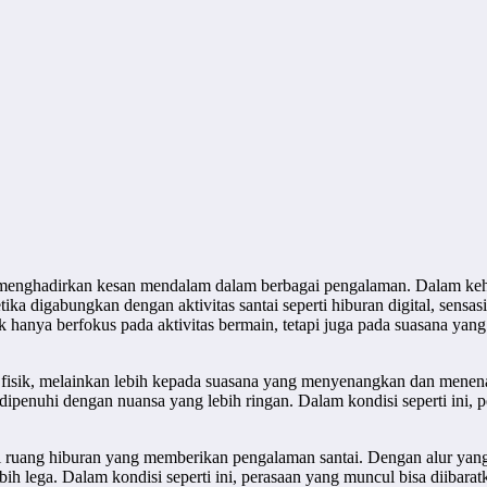
 menghadirkan kesan mendalam dalam berbagai pengalaman. Dalam keh
ka digabungkan dengan aktivitas santai seperti hiburan digital, sensa
 hanya berfokus pada aktivitas bermain, tetapi juga pada suasana yang
a fisik, melainkan lebih kepada suasana yang menyenangkan dan menen
 dipenuhi dengan nuansa yang lebih ringan. Dalam kondisi seperti ini, 
i ruang hiburan yang memberikan pengalaman santai. Dengan alur yang 
ebih lega. Dalam kondisi seperti ini, perasaan yang muncul bisa diibar