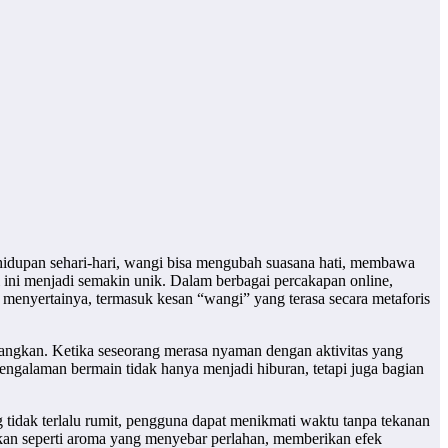
idupan sehari-hari, wangi bisa mengubah suasana hati, membawa
si ini menjadi semakin unik. Dalam berbagai percakapan online,
 menyertainya, termasuk kesan “wangi” yang terasa secara metaforis
angkan. Ketika seseorang merasa nyaman dengan aktivitas yang
pengalaman bermain tidak hanya menjadi hiburan, tetapi juga bagian
tidak terlalu rumit, pengguna dapat menikmati waktu tanpa tekanan
atkan seperti aroma yang menyebar perlahan, memberikan efek