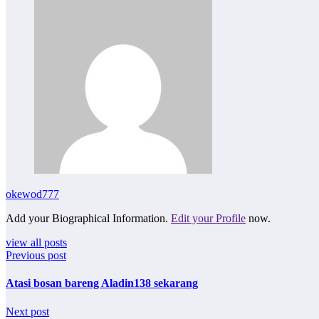
okewod777
Add your Biographical Information.
Edit your Profile
now.
view all posts
Previous post
Atasi bosan bareng Aladin138 sekarang
Next post