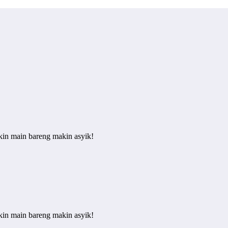
ikin main bareng makin asyik!
ikin main bareng makin asyik!