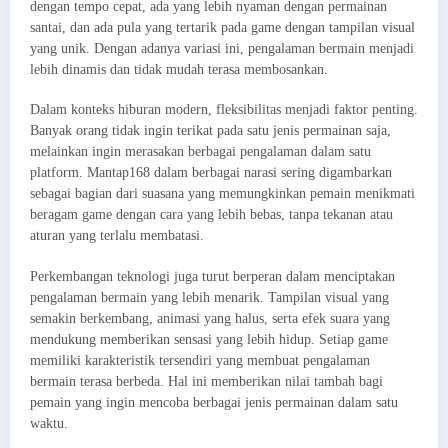
dengan tempo cepat, ada yang lebih nyaman dengan permainan
santai, dan ada pula yang tertarik pada game dengan tampilan visual
yang unik. Dengan adanya variasi ini, pengalaman bermain menjadi
lebih dinamis dan tidak mudah terasa membosankan.
Dalam konteks hiburan modern, fleksibilitas menjadi faktor penting.
Banyak orang tidak ingin terikat pada satu jenis permainan saja,
melainkan ingin merasakan berbagai pengalaman dalam satu
platform. Mantap168 dalam berbagai narasi sering digambarkan
sebagai bagian dari suasana yang memungkinkan pemain menikmati
beragam game dengan cara yang lebih bebas, tanpa tekanan atau
aturan yang terlalu membatasi.
Perkembangan teknologi juga turut berperan dalam menciptakan
pengalaman bermain yang lebih menarik. Tampilan visual yang
semakin berkembang, animasi yang halus, serta efek suara yang
mendukung memberikan sensasi yang lebih hidup. Setiap game
memiliki karakteristik tersendiri yang membuat pengalaman
bermain terasa berbeda. Hal ini memberikan nilai tambah bagi
pemain yang ingin mencoba berbagai jenis permainan dalam satu
waktu.