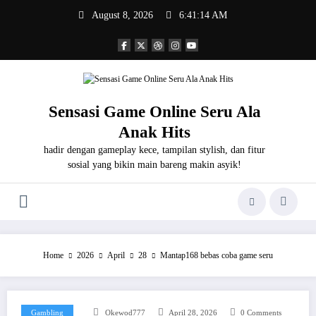
Skip
August 8, 2026
6:41:14 AM
to
content
Sensasi Game Online Seru Ala
Anak Hits
hadir dengan gameplay kece, tampilan stylish, dan fitur
sosial yang bikin main bareng makin asyik!
Home
2026
April
28
Mantap168 bebas coba game seru
Gambling
Okewod777
April 28, 2026
0 Comments