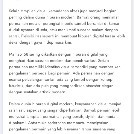
Selain tampilan visual, kemudahan akses juga menjadi bagian
penting dalam dunia hiburan modern. Banyak orang menikmati
permainan melalui perangkat mobile sambil bersantai di kamar,
duduk nyaman di sofa, atau menikmati suasana malam dengan
santai. Fleksibilitas seperti ini membuat hiburan digital terasa lebih
dekat dengan gaya hidup masa kini.
Mantap168 sering dikaitkan dengan hiburan digital yang
menghadirkan suasana modern dan penuh variasi. Setiap
permainan memiliki identitas visual tersendiri yang memberikan
pengalaman berbeda bagi pemain. Ada permainan dengan
nuansa petualangan santai, ada yang tampil dengan konsep
futuristik, dan ada pula yang menghadirkan atmosfer elegan
dengan sentuhan artistik modern.
Dalam dunia hiburan digital modern, kenyamanan visual menjadi
salah satu aspek yang sangat diperhatikan. Banyak pemain lebih
menyukai tampilan permainan yang bersih, stylish, dan mudah
dipahami. Antarmuka sederhana membantu menciptakan
pengalaman bermain yang lebih nyaman tanpa suasana yang