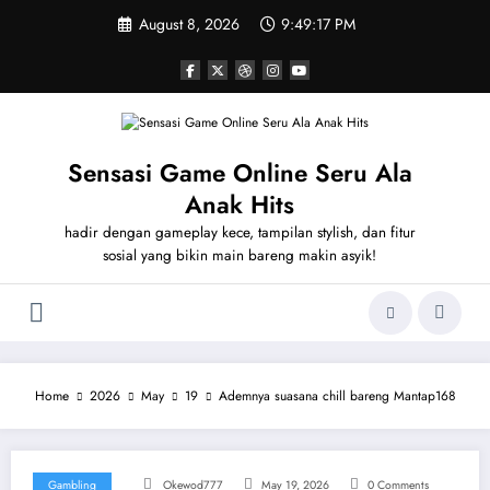
Skip
August 8, 2026
9:49:18 PM
to
content
Sensasi Game Online Seru Ala
Anak Hits
hadir dengan gameplay kece, tampilan stylish, dan fitur
sosial yang bikin main bareng makin asyik!
Home
2026
May
19
Ademnya suasana chill bareng Mantap168
Gambling
Okewod777
May 19, 2026
0 Comments