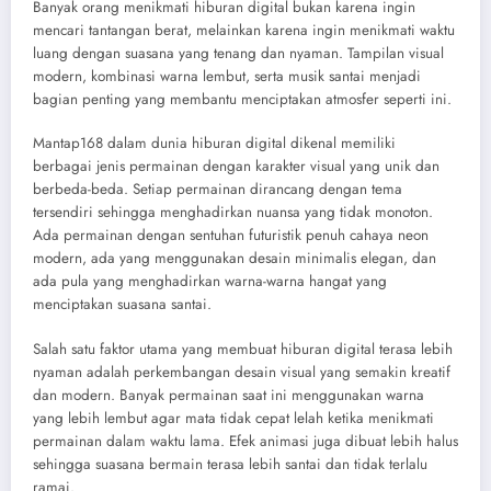
Banyak orang menikmati hiburan digital bukan karena ingin
mencari tantangan berat, melainkan karena ingin menikmati waktu
luang dengan suasana yang tenang dan nyaman. Tampilan visual
modern, kombinasi warna lembut, serta musik santai menjadi
bagian penting yang membantu menciptakan atmosfer seperti ini.
Mantap168 dalam dunia hiburan digital dikenal memiliki
berbagai jenis permainan dengan karakter visual yang unik dan
berbeda-beda. Setiap permainan dirancang dengan tema
tersendiri sehingga menghadirkan nuansa yang tidak monoton.
Ada permainan dengan sentuhan futuristik penuh cahaya neon
modern, ada yang menggunakan desain minimalis elegan, dan
ada pula yang menghadirkan warna-warna hangat yang
menciptakan suasana santai.
Salah satu faktor utama yang membuat hiburan digital terasa lebih
nyaman adalah perkembangan desain visual yang semakin kreatif
dan modern. Banyak permainan saat ini menggunakan warna
yang lebih lembut agar mata tidak cepat lelah ketika menikmati
permainan dalam waktu lama. Efek animasi juga dibuat lebih halus
sehingga suasana bermain terasa lebih santai dan tidak terlalu
ramai.