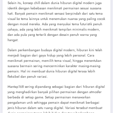
Selain itu, konsep chill dalam dunia hiburan digital modern juga
identik dengan kebebasan menikmati permainan sesuai suasana
hati. Banyak pemain menikmati sensasi berpindah dari satu tema
visual ke tema lainnya untuk menemukan nuansa yang paling cocok
dengan mood mereka. Ada yang menyukai tema futuristik penuh
cahaya, ada yang lebih menikmati tampilan minimalis modern,
dan ada pula yang tertarik dengan desain penuh warna yang
hangat.
Dalam perkembangan budaya digital modern, hiburan kini telah
menjadi bagian dari gaya hidup yang lebih personal. Cara
menikmati permainan, memilih tema visual, hingga menentukan
suasana bermain sering mencerminkan karakter masing-masing
pemain. Hal ini membuat dunia hiburan digital terasa lebih
fleksibel dan penuh variasi.
Mantap168 sering dipandang sebagai bagian dari hiburan digital
yang menghadirkan banyak pilihan permainan dengan atmosfer
berbeda di setiap game. Setiap permainan menawarkan
pengalaman unik sehingga pemain dapat menikmati berbagai
jenis hiburan dalam satu ruang digital. Variasi tersebut membuat