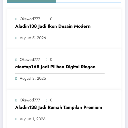
Okewod777
0
Aladin138 Jadi Ikon Desain Modern
August 5, 2026
Okewod777
0
Mantap168 Jadi Pilihan Digital Ringan
August 3, 2026
Okewod777
0
Aladin138 Jadi Rumah Tampilan Premium
August 1, 2026