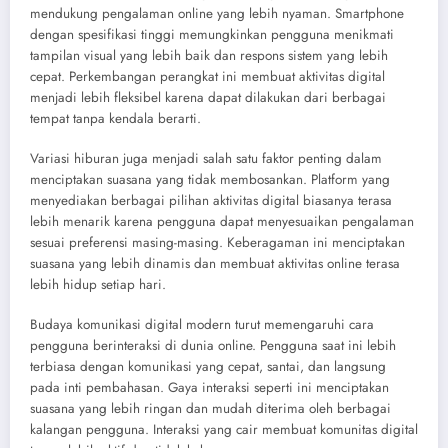
mendukung pengalaman online yang lebih nyaman. Smartphone
dengan spesifikasi tinggi memungkinkan pengguna menikmati
tampilan visual yang lebih baik dan respons sistem yang lebih
cepat. Perkembangan perangkat ini membuat aktivitas digital
menjadi lebih fleksibel karena dapat dilakukan dari berbagai
tempat tanpa kendala berarti.
Variasi hiburan juga menjadi salah satu faktor penting dalam
menciptakan suasana yang tidak membosankan. Platform yang
menyediakan berbagai pilihan aktivitas digital biasanya terasa
lebih menarik karena pengguna dapat menyesuaikan pengalaman
sesuai preferensi masing-masing. Keberagaman ini menciptakan
suasana yang lebih dinamis dan membuat aktivitas online terasa
lebih hidup setiap hari.
Budaya komunikasi digital modern turut memengaruhi cara
pengguna berinteraksi di dunia online. Pengguna saat ini lebih
terbiasa dengan komunikasi yang cepat, santai, dan langsung
pada inti pembahasan. Gaya interaksi seperti ini menciptakan
suasana yang lebih ringan dan mudah diterima oleh berbagai
kalangan pengguna. Interaksi yang cair membuat komunitas digital