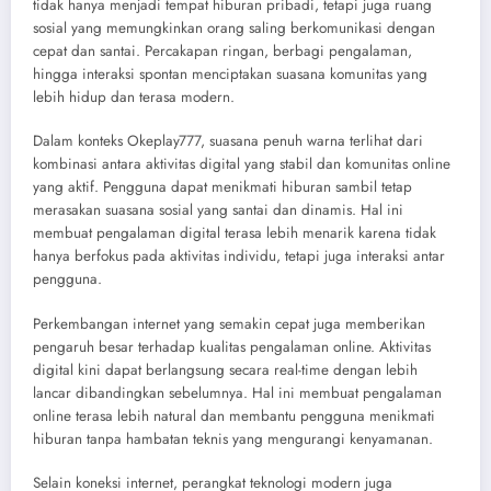
tidak hanya menjadi tempat hiburan pribadi, tetapi juga ruang
sosial yang memungkinkan orang saling berkomunikasi dengan
cepat dan santai. Percakapan ringan, berbagi pengalaman,
hingga interaksi spontan menciptakan suasana komunitas yang
lebih hidup dan terasa modern.
Dalam konteks Okeplay777, suasana penuh warna terlihat dari
kombinasi antara aktivitas digital yang stabil dan komunitas online
yang aktif. Pengguna dapat menikmati hiburan sambil tetap
merasakan suasana sosial yang santai dan dinamis. Hal ini
membuat pengalaman digital terasa lebih menarik karena tidak
hanya berfokus pada aktivitas individu, tetapi juga interaksi antar
pengguna.
Perkembangan internet yang semakin cepat juga memberikan
pengaruh besar terhadap kualitas pengalaman online. Aktivitas
digital kini dapat berlangsung secara real-time dengan lebih
lancar dibandingkan sebelumnya. Hal ini membuat pengalaman
online terasa lebih natural dan membantu pengguna menikmati
hiburan tanpa hambatan teknis yang mengurangi kenyamanan.
Selain koneksi internet, perangkat teknologi modern juga