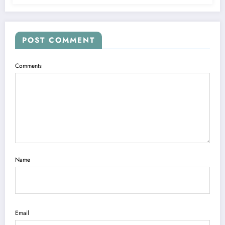
POST COMMENT
Comments
Name
Email