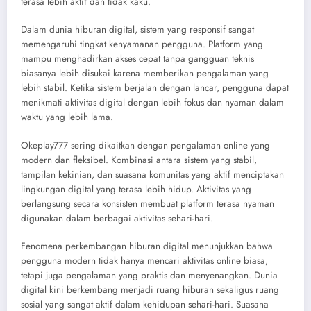
terasa lebih aktif dan tidak kaku.
Dalam dunia hiburan digital, sistem yang responsif sangat
memengaruhi tingkat kenyamanan pengguna. Platform yang
mampu menghadirkan akses cepat tanpa gangguan teknis
biasanya lebih disukai karena memberikan pengalaman yang
lebih stabil. Ketika sistem berjalan dengan lancar, pengguna dapat
menikmati aktivitas digital dengan lebih fokus dan nyaman dalam
waktu yang lebih lama.
Okeplay777 sering dikaitkan dengan pengalaman online yang
modern dan fleksibel. Kombinasi antara sistem yang stabil,
tampilan kekinian, dan suasana komunitas yang aktif menciptakan
lingkungan digital yang terasa lebih hidup. Aktivitas yang
berlangsung secara konsisten membuat platform terasa nyaman
digunakan dalam berbagai aktivitas sehari-hari.
Fenomena perkembangan hiburan digital menunjukkan bahwa
pengguna modern tidak hanya mencari aktivitas online biasa,
tetapi juga pengalaman yang praktis dan menyenangkan. Dunia
digital kini berkembang menjadi ruang hiburan sekaligus ruang
sosial yang sangat aktif dalam kehidupan sehari-hari. Suasana