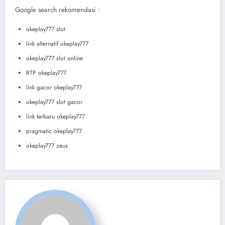
Google search rekomendasi :
okeplay777 slot
link alternatif okeplay777
okeplay777 slot online
RTP okeplay777
link gacor okeplay777
okeplay777 slot gacor
link terbaru okeplay777
pragmatic okeplay777
okeplay777 zeus