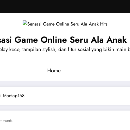
asi Game Online Seru Ala Anak 
y kece, tampilan stylish, dan fitur sosial yang bikin main 
Home
 di Mantap168
mments