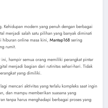
uang. Kehidupan modern yang penuh dengan berbagai
al menjadi salah satu pilihan yang banyak diminati
hiburan online masa kini,
Mantap168
sering
ng rumit.
 ini, hampir semua orang memiliki perangkat pintar
 menjadi bagian dari rutinitas sehari-hari. Tidak
rangkat yang dimiliki.
i mencari aktivitas yang terlalu kompleks saat ingin
kan, dan mampu memberikan suasana yang
ran tanpa harus menghadapi berbagai proses yang