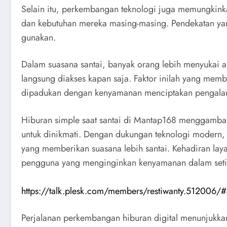
Selain itu, perkembangan teknologi juga memungkink
dan kebutuhan mereka masing-masing. Pendekatan ya
gunakan.
Dalam suasana santai, banyak orang lebih menyukai ak
langsung diakses kapan saja. Faktor inilah yang mem
dipadukan dengan kenyamanan menciptakan pengalam
Hiburan simple saat santai di Mantap168 menggamba
untuk dinikmati. Dengan dukungan teknologi modern, t
yang memberikan suasana lebih santai. Kehadiran l
pengguna yang menginginkan kenyamanan dalam set
https://talk.plesk.com/members/restiwanty.512006/
Perjalanan perkembangan hiburan digital menunjukkan