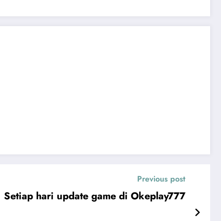
Previous post
Setiap hari update game di Okeplay777