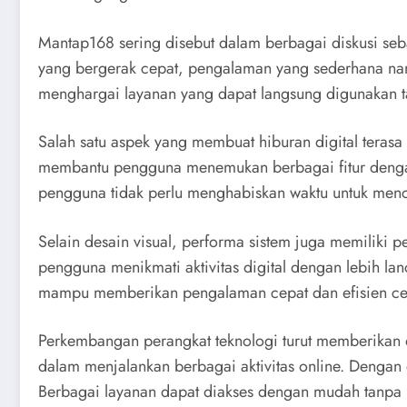
Mantap168 sering disebut dalam berbagai diskusi s
yang bergerak cepat, pengalaman yang sederhana nam
menghargai layanan yang dapat langsung digunakan ta
Salah satu aspek yang membuat hiburan digital terasa
membantu pengguna menemukan berbagai fitur dengan c
pengguna tidak perlu menghabiskan waktu untuk menc
Selain desain visual, performa sistem juga memilik
pengguna menikmati aktivitas digital dengan lebih la
mampu memberikan pengalaman cepat dan efisien cen
Perkembangan perangkat teknologi turut memberikan da
dalam menjalankan berbagai aktivitas online. Denga
Berbagai layanan dapat diakses dengan mudah tanpa