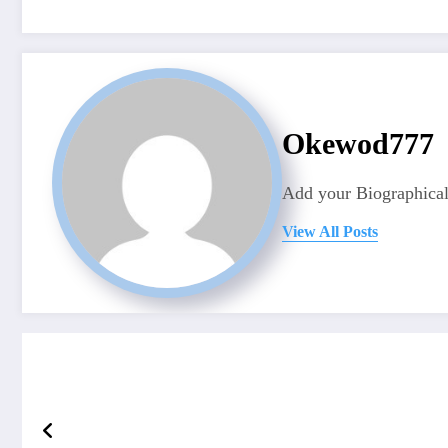
Okewod777
Add your Biographical
View All Posts