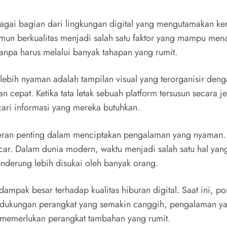
ebagai bagian dari lingkungan digital yang mengutamakan
un berkualitas menjadi salah satu faktor yang mampu mena
npa harus melalui banyak tahapan yang rumit.
 lebih nyaman adalah tampilan visual yang terorganisir de
epat. Ketika tata letak sebuah platform tersusun secara 
ari informasi yang mereka butuhkan.
i peran penting dalam menciptakan pengalaman yang nyaman
ncar. Dalam dunia modern, waktu menjadi salah satu hal yan
derung lebih disukai oleh banyak orang.
mpak besar terhadap kualitas hiburan digital. Saat ini, p
n dukungan perangkat yang semakin canggih, pengalaman ya
 memerlukan perangkat tambahan yang rumit.