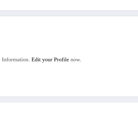
 Information.
Edit your Profile
now.