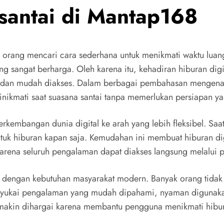
 santai di Mantap168
yak orang mencari cara sederhana untuk menikmati waktu l
sangat berharga. Oleh karena itu, kehadiran hiburan digit
dan mudah diakses. Dalam berbagai pembahasan mengenai 
nikmati saat suasana santai tanpa memerlukan persiapan ya
embangan dunia digital ke arah yang lebih fleksibel. Saat
hiburan kapan saja. Kemudahan ini membuat hiburan digital
arena seluruh pengalaman dapat diakses langsung melalui pe
dengan kebutuhan masyarakat modern. Banyak orang tidak lag
menyukai pengalaman yang mudah dipahami, nyaman diguna
makin dihargai karena membantu pengguna menikmati hibu