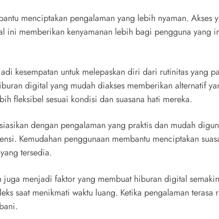
antu menciptakan pengalaman yang lebih nyaman. Akses yan
al ini memberikan kenyamanan lebih bagi pengguna yang in
adi kesempatan untuk melepaskan diri dari rutinitas yang p
iburan digital yang mudah diakses memberikan alternatif y
h fleksibel sesuai kondisi dan suasana hati mereka.
asikan dengan pengalaman yang praktis dan mudah digunak
iensi. Kemudahan penggunaan membantu menciptakan suasana
yang tersedia.
ga menjadi faktor yang membuat hiburan digital semakin d
 saat menikmati waktu luang. Ketika pengalaman terasa ri
bani.