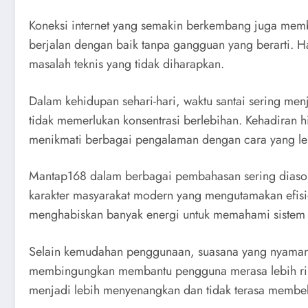
Koneksi internet yang semakin berkembang juga memb
berjalan dengan baik tanpa gangguan yang berarti. H
masalah teknis yang tidak diharapkan.
Dalam kehidupan sehari-hari, waktu santai sering menj
tidak memerlukan konsentrasi berlebihan. Kehadiran h
menikmati berbagai pengalaman dengan cara yang lebi
Mantap168 dalam berbagai pembahasan sering diasosi
karakter masyarakat modern yang mengutamakan efis
menghabiskan banyak energi untuk memahami sistem 
Selain kemudahan penggunaan, suasana yang nyaman ju
membingungkan membantu pengguna merasa lebih rileks
menjadi lebih menyenangkan dan tidak terasa membe