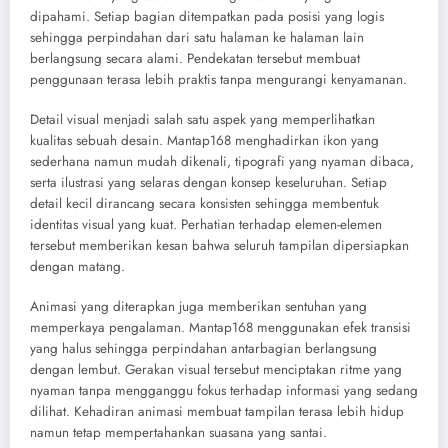
dipahami. Setiap bagian ditempatkan pada posisi yang logis
sehingga perpindahan dari satu halaman ke halaman lain
berlangsung secara alami. Pendekatan tersebut membuat
penggunaan terasa lebih praktis tanpa mengurangi kenyamanan.
Detail visual menjadi salah satu aspek yang memperlihatkan
kualitas sebuah desain. Mantap168 menghadirkan ikon yang
sederhana namun mudah dikenali, tipografi yang nyaman dibaca,
serta ilustrasi yang selaras dengan konsep keseluruhan. Setiap
detail kecil dirancang secara konsisten sehingga membentuk
identitas visual yang kuat. Perhatian terhadap elemen-elemen
tersebut memberikan kesan bahwa seluruh tampilan dipersiapkan
dengan matang.
Animasi yang diterapkan juga memberikan sentuhan yang
memperkaya pengalaman. Mantap168 menggunakan efek transisi
yang halus sehingga perpindahan antarbagian berlangsung
dengan lembut. Gerakan visual tersebut menciptakan ritme yang
nyaman tanpa mengganggu fokus terhadap informasi yang sedang
dilihat. Kehadiran animasi membuat tampilan terasa lebih hidup
namun tetap mempertahankan suasana yang santai.