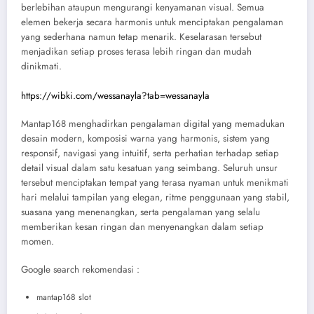
berlebihan ataupun mengurangi kenyamanan visual. Semua
elemen bekerja secara harmonis untuk menciptakan pengalaman
yang sederhana namun tetap menarik. Keselarasan tersebut
menjadikan setiap proses terasa lebih ringan dan mudah
dinikmati.
https://wibki.com/wessanayla?tab=wessanayla
Mantap168 menghadirkan pengalaman digital yang memadukan
desain modern, komposisi warna yang harmonis, sistem yang
responsif, navigasi yang intuitif, serta perhatian terhadap setiap
detail visual dalam satu kesatuan yang seimbang. Seluruh unsur
tersebut menciptakan tempat yang terasa nyaman untuk menikmati
hari melalui tampilan yang elegan, ritme penggunaan yang stabil,
suasana yang menenangkan, serta pengalaman yang selalu
memberikan kesan ringan dan menyenangkan dalam setiap
momen.
Google search rekomendasi :
mantap168 slot