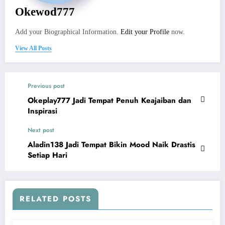
Okewod777
Add your Biographical Information.
Edit your Profile
now.
View All Posts
Previous post
Okeplay777 Jadi Tempat Penuh Keajaiban dan
Inspirasi
Next post
Aladin138 Jadi Tempat Bikin Mood Naik Drastis
Setiap Hari
RELATED POSTS