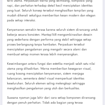
tarik utama. Perpaduan warna yang seimbang, komposisi yang
rapi, dan perhatian terhadap detail kecil menciptakan identitas
yang kuat. Seluruh konsep tersebut menghasilkan tampilan yang
mudah dikenali sekaligus memberikan kesan modern dan elegan
pada setiap interaksi.
Kenyamanan semakin terasa karena seluruh sistem dirancang untuk
bekerja secara konsisten. Mantap168 mengombinasikan desain
yang sederhana dengan performa yang stabil sehingga setiap
proses berlangsung tanpa hambatan. Perpaduan tersebut
menciptakan pengalaman yang mengalir secara alami dan
membuat setiap momen terasa lebih menyenangkan.
Keseimbangan antara fungsi dan estetika menjadi salah satu nilai
utama yang dihadirkan. Warna memberikan kesegaran visual,
ruang kosong menciptakan kenyamanan, sistem menjaga
kelancaran, sementara detail visual memperkuat identitas
keseluruhan. Seluruh elemen saling melengkapi sehingga
menghasilkan pengalaman yang utuh dan berkualitas.
Suasana nyaman juga lahir dari cara setiap komponen dirancang
dengan penuh perhatian. Tidak ada bagian yang terasa