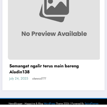
Semangat ngalir terus main bareng
G
Aladin138
N
O
uly 24, 2025
Ju
okewod777
NewsBlogger - Magazine & Blog
WordPress
Theme 2026 | Powered By
SpiceThemes