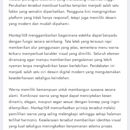
Perubahan tersebut membuat kualitas tampilan menjadi salah satu
faktor yang semakin diperhatikan. Pengguna kini menginginkan
platform yang tidak hanya responsif, tetapi juga memiliki desain
yang modern dan mudah dipahami.
Mantap168 menggambarkan bagaimana estetika dapat berpadu
dengan fungsi secara seimbang. Tata letak yang tersusun rapi
memberikan alur penggunaan yang jelas, sementara menu warna
terbaru memperkuat karakter visual yang dimiliki. Seluruh elemen
dirancang agar mampu memberikan pengalaman yang lebih
nyaman tanpa menghadirkan kesan berlebihan. Pendekatan ini
menjadi salah satu ciri desain digital modern yang mengutamakan
kesederhanaan sekaligus keindahan.
Warna memiliki kemampuan untuk membangun suasana secara
alami. Kombinasi warna yang tepat dapat menciptakan kesan
dinamis, elegan, maupun segar sesuai dengan konsep yang ingin
ditampilkan. Mantap168 memanfaatkan prinsip tersebut melalui
pemilihan warna yang saling melengkapi sehingga setiap halaman
terlihat harmonis. Keselarasan tersebut memberikan identitas visual
yang kuat sekaligus meningkatkan kenyamanan selama proses