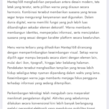
Mantap168 menghadirkan perpaduan antara desain modern, tata
letak yang teratur, serta pilihan warna yang disusun secara
harmonis. Kombinasi tersebut memberikan suasana yang terasa
segar tanpa mengurangi kenyamanan saat digunakan. Dalam
dunia digital, warna memiliki fungsi yang jauh lebih luas
dibandingkan sekadar elemen dekoratif. Warna membantu
membangun identitas, memperjelas informasi, serta menciptakan
suasana yang sesuai dengan karakter platform secara keseluruhan.
Menu warna terbaru yang dihadirkan Mantap168 dirancang
dengan mempertimbangkan keseimbangan visual. Setiap warna
dipilih agar mampu berpadu secara alami dengan elemen lain,
mulai dari ikon, tipografi, hingga latar belakang halaman.
Pendekatan tersebut menghasilkan tampilan yang terasa lebih
hidup sekaligus tetap nyaman dipandang dalam waktu yang lama.
Keseimbangan warna juga membantu menjaga fokus pengguna
terhadap informasi yang sedang ditampilkan.
Perkembangan teknologi telah mengubah cara masyarakat
menikmati pengalaman digital. Aktivitas yang sebelumnya
dilakukan secara konvensional kini lebih banyak berlangsung
melalui perangkat elektronik yang mendukung mobilitas tinggi.