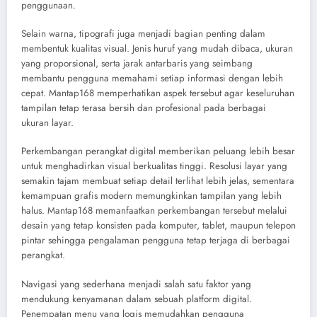
penggunaan.
Selain warna, tipografi juga menjadi bagian penting dalam
membentuk kualitas visual. Jenis huruf yang mudah dibaca, ukuran
yang proporsional, serta jarak antarbaris yang seimbang
membantu pengguna memahami setiap informasi dengan lebih
cepat. Mantap168 memperhatikan aspek tersebut agar keseluruhan
tampilan tetap terasa bersih dan profesional pada berbagai
ukuran layar.
Perkembangan perangkat digital memberikan peluang lebih besar
untuk menghadirkan visual berkualitas tinggi. Resolusi layar yang
semakin tajam membuat setiap detail terlihat lebih jelas, sementara
kemampuan grafis modern memungkinkan tampilan yang lebih
halus. Mantap168 memanfaatkan perkembangan tersebut melalui
desain yang tetap konsisten pada komputer, tablet, maupun telepon
pintar sehingga pengalaman pengguna tetap terjaga di berbagai
perangkat.
Navigasi yang sederhana menjadi salah satu faktor yang
mendukung kenyamanan dalam sebuah platform digital.
Penempatan menu yang logis memudahkan pengguna