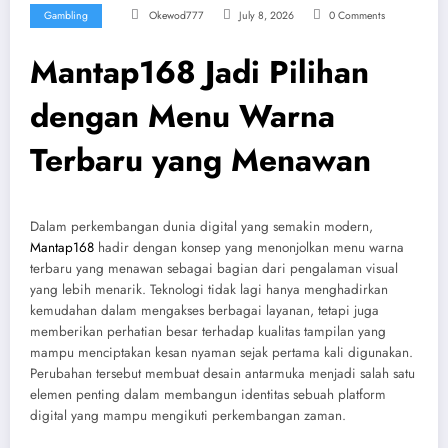
Gambling
Okewod777
July 8, 2026
0 Comments
Mantap168 Jadi Pilihan
dengan Menu Warna
Terbaru yang Menawan
Dalam perkembangan dunia digital yang semakin modern,
Mantap168
hadir dengan konsep yang menonjolkan menu warna
terbaru yang menawan sebagai bagian dari pengalaman visual
yang lebih menarik. Teknologi tidak lagi hanya menghadirkan
kemudahan dalam mengakses berbagai layanan, tetapi juga
memberikan perhatian besar terhadap kualitas tampilan yang
mampu menciptakan kesan nyaman sejak pertama kali digunakan.
Perubahan tersebut membuat desain antarmuka menjadi salah satu
elemen penting dalam membangun identitas sebuah platform
digital yang mampu mengikuti perkembangan zaman.