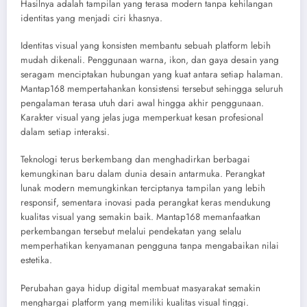
Hasilnya adalah tampilan yang terasa modern tanpa kehilangan
identitas yang menjadi ciri khasnya.
Identitas visual yang konsisten membantu sebuah platform lebih
mudah dikenali. Penggunaan warna, ikon, dan gaya desain yang
seragam menciptakan hubungan yang kuat antara setiap halaman.
Mantap168 mempertahankan konsistensi tersebut sehingga seluruh
pengalaman terasa utuh dari awal hingga akhir penggunaan.
Karakter visual yang jelas juga memperkuat kesan profesional
dalam setiap interaksi.
Teknologi terus berkembang dan menghadirkan berbagai
kemungkinan baru dalam dunia desain antarmuka. Perangkat
lunak modern memungkinkan terciptanya tampilan yang lebih
responsif, sementara inovasi pada perangkat keras mendukung
kualitas visual yang semakin baik. Mantap168 memanfaatkan
perkembangan tersebut melalui pendekatan yang selalu
memperhatikan kenyamanan pengguna tanpa mengabaikan nilai
estetika.
Perubahan gaya hidup digital membuat masyarakat semakin
menghargai platform yang memiliki kualitas visual tinggi.