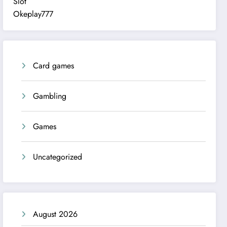
Slot
Okeplay777
Card games
Gambling
Games
Uncategorized
August 2026