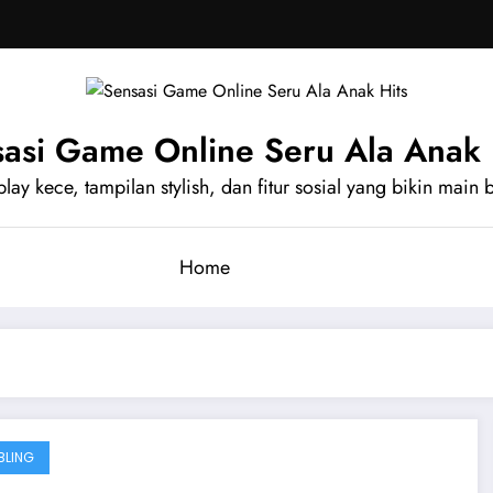
asi Game Online Seru Ala Anak 
y kece, tampilan stylish, dan fitur sosial yang bikin main 
Home
LING