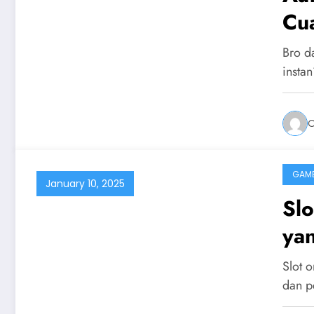
Cu
Ab
Bro da
insta
O
GAMB
January 10, 2025
Slo
ya
Ka
Slot 
dan p