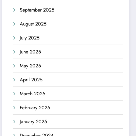
September 2025
August 2025
July 2025
June 2025
May 2025
April 2025
March 2025
February 2025
January 2025
December 2024