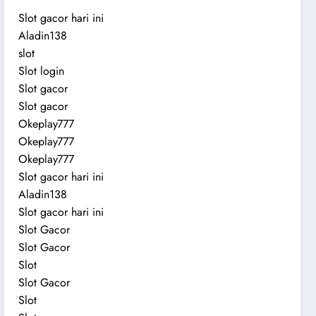
Slot gacor hari ini
Aladin138
slot
Slot login
Slot gacor
Slot gacor
Okeplay777
Okeplay777
Okeplay777
Slot gacor hari ini
Aladin138
Slot gacor hari ini
Slot Gacor
Slot Gacor
Slot
Slot Gacor
Slot