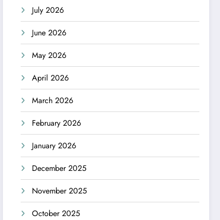
July 2026
June 2026
May 2026
April 2026
March 2026
February 2026
January 2026
December 2025
November 2025
October 2025