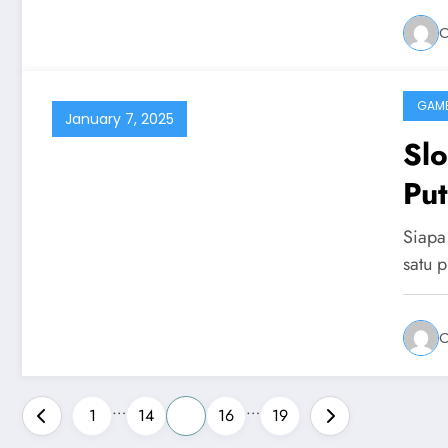
O
GAMB
January 7, 2025
Slo
Put
Siapa
satu 
O
Posts
…
…
1
14
15
16
19