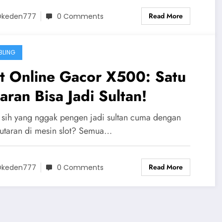
Read More
keden777
0 Comments
LING
t Online Gacor X500: Satu
aran Bisa Jadi Sultan!
 sih yang nggak pengen jadi sultan cuma dengan
putaran di mesin slot? Semua…
Read More
keden777
0 Comments