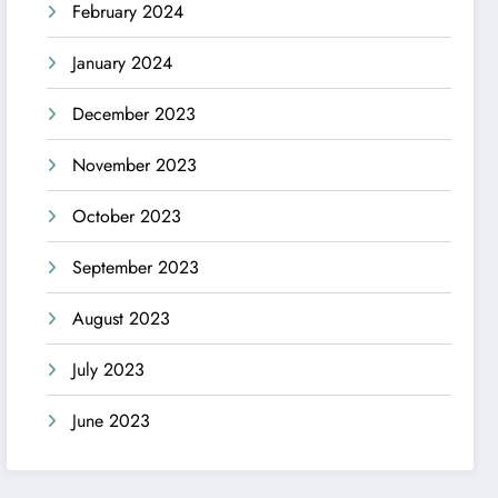
February 2024
January 2024
December 2023
November 2023
October 2023
September 2023
August 2023
July 2023
June 2023