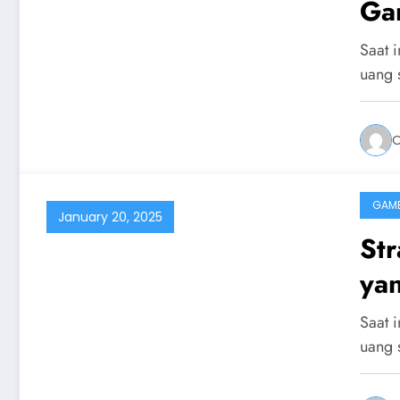
Ga
Al
Saat 
uang 
O
GAMB
January 20, 2025
St
ya
Al
Saat 
uang 