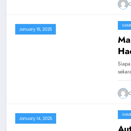
O
GAMB
January 16, 2025
Mai
Had
Pu
Siapa
sekar
O
GAMB
January 14, 2025
Aut